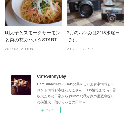
明太子とスモークサーモン
3月のお休みは3/15水曜日
と菜の花のパスタSTART
です。
2017.03.12 00:08
2017.03.02 05:29
CafeSunnyDay
CafeSunnyDay ～Cafeの美味しいお食事情報とイ
ベント情報お客様わんこさん・Sup情報まで時々看
板犬たちの日常から privateな我が家の里親様探し
の保護犬 預かりっこの日常～
フォロー