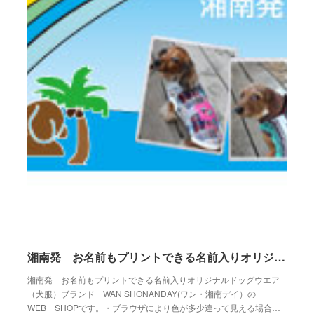
(
2
)
(
10
)
(
19
)
(
5
)
(
6
)
(
22
)
(
5
)
(
11
)
(
28
)
(
4
)
(
15
)
(
21
)
(
4
)
(
10
)
(
23
)
(
13
)
(
16
)
(
10
)
(
10
)
(
14
)
(
12
)
(
23
)
(
13
)
(
2
)
湘南発 お名前もプリントできる名前入りオリジナルドッグウエアブランド WAN SHONANDAY(ワン・湘南デイ）の WEB SHOPです
湘南発 お名前もプリントできる名前入りオリジナルドッグウエア
（犬服）ブランド WAN SHONANDAY(ワン・湘南デイ）の
WEB SHOPです。・ブラウザにより色が多少違って見える場合…