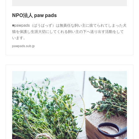
NPO法人 paw pads
■pawpads（ぱうぱっず）は無責任な飼い主に捨てられてしまった犬
猫を保護し生涯大切にしてくれる飼い主の下へ送り出す活動をして
います。
pawpads.sub.jp