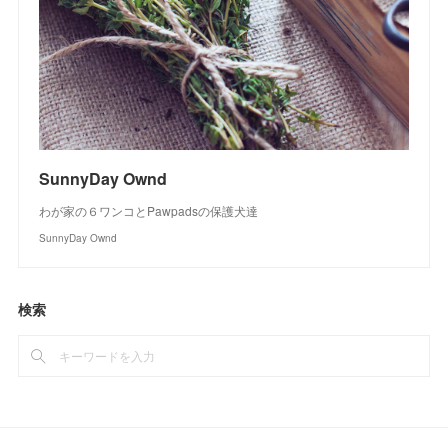
SunnyDay Ownd
わが家の６ワンコとPawpadsの保護犬達
SunnyDay Ownd
検索