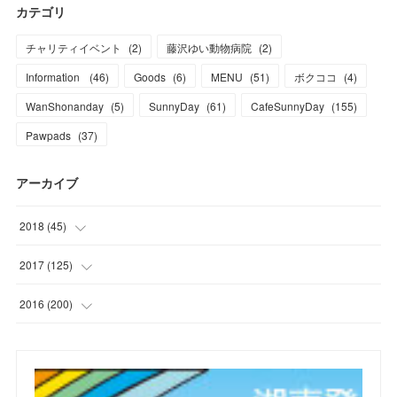
カテゴリ
チャリティイベント
(
2
)
藤沢ゆい動物病院
(
2
)
Information
(
46
)
Goods
(
6
)
MENU
(
51
)
ボクココ
(
4
)
WanShonanday
(
5
)
SunnyDay
(
61
)
CafeSunnyDay
(
155
)
Pawpads
(
37
)
アーカイブ
2018
(
45
)
(
1
)
2017
(
125
)
(
1
)
(
6
)
2016
(
200
)
(
3
)
(
7
)
(
21
)
(
7
)
(
9
)
(
17
)