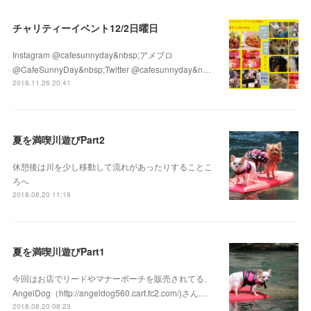
チャリティーイベント12/2日曜日
Instagram @cafesunnyday&nbsp;アメブロ
@CafeSunnyDay&nbsp;Twitter @cafesunnyday&n…
2018.11.26 20:41
夏を満喫川遊びPart2
休憩後は川を少し移動して流れがあったりすることこ
ろへ
2018.08.20 11:19
夏を満喫川遊びPart1
今回はお店でリードやマナーポーチを販売されてる、
AngelDog（http://angeldog560.cart.fc2.com/)さん…
2018.08.20 08:23