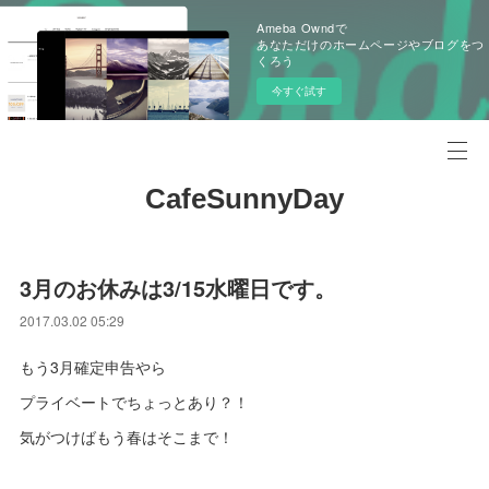
Ameba Owndで
あなただけのホームページやブログをつ
くろう
今すぐ試す
CafeSunnyDay
3月のお休みは3/15水曜日です。
2017.03.02 05:29
もう3月確定申告やら
プライベートでちょっとあり？！
気がつけばもう春はそこまで！