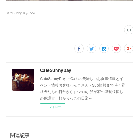
CafeSunnyDay
(
155
)
CafeSunnyDay
CafeSunnyDay ～Cafeの美味しいお食事情報とイ
ベント情報お客様わんこさん・Sup情報まで時々看
板犬たちの日常から privateな我が家の里親様探し
の保護犬 預かりっこの日常～
フォロー
関連記事