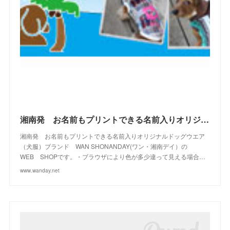
(
4
)
(
15
)
(
21
)
(
4
)
(
10
)
(
23
)
(
13
)
(
16
)
(
10
)
(
10
)
(
14
)
(
12
)
(
23
)
(
13
)
(
2
)
湘南発 お名前もプリントできる名前入りオリジナルドッグウエアブランド WAN SHONANDAY(ワン・湘南デイ）の WEB SHOPです
湘南発 お名前もプリントできる名前入りオリジナルドッグウエア
（犬服）ブランド WAN SHONANDAY(ワン・湘南デイ）の
WEB SHOPです。・ブラウザにより色が多少違って見える場合…
www.wanday.net