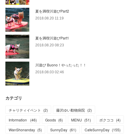
夏を満喫川遊びPart2
2018.08.20 11:19
夏を満喫川遊びPart1
2018.08.20 08:23
川遊び Buono！やったった！！
2018.08.03 02:46
カテゴリ
チャリティイベント
(
2
)
藤沢ゆい動物病院
(
2
)
Information
(
46
)
Goods
(
6
)
MENU
(
51
)
ボクココ
(
4
)
WanShonanday
(
5
)
SunnyDay
(
61
)
CafeSunnyDay
(
155
)