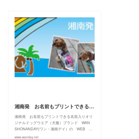
(
3
)
(
7
)
(
21
)
(
7
)
(
9
)
(
17
)
(
2
)
(
10
)
(
19
)
(
5
)
(
6
)
(
22
)
(
5
)
(
11
)
(
28
)
(
4
)
(
15
)
(
21
)
(
4
)
(
10
)
(
23
)
(
13
)
(
16
)
(
10
)
(
10
)
(
14
)
(
12
)
(
23
)
(
13
)
(
2
)
湘南発 お名前もプリントできる名前入りオリジナルドッグウエアブランド WAN SHONANDAY(ワン・湘南デイ）の WEB SHOPです
湘南発 お名前もプリントできる名前入りオリ
ジナルドッグウエア（犬服）ブランド WAN
SHONANDAY(ワン・湘南デイ）の WEB …
www.wanday.net