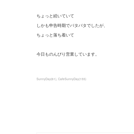
ちょっと続いていて
しかも申告時期でバタバタでしたが、
ちょっと落ち着いて
今日ものんびり営業しています。
SunnyDay
(
61
)
CafeSunnyDay
(
155
)