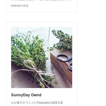
pawpads.sub.jp
SunnyDay Ownd
わが家の６ワンコとPawpadsの保護犬達