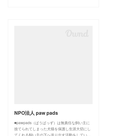
NPO法人 paw pads
■pawpads（ぱうぱっず）は無責任な飼い主に
捨てられてしまった犬猫を保護し生涯大切にし
てくれる飼い主の下へ送り出す活動をしてい…