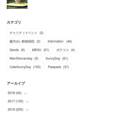
カテゴリ
チャリティイベント
(
2
)
藤沢ゆい動物病院
(
2
)
Information
(
46
)
Goods
(
6
)
MENU
(
51
)
ボクココ
(
4
)
WanShonanday
(
5
)
SunnyDay
(
61
)
CafeSunnyDay
(
155
)
Pawpads
(
37
)
アーカイブ
2018
(
45
)
2017
(
125
(
1
)
)
(
1
)
2016
(
200
(
6
)
)