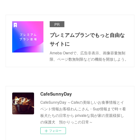
PR
プレミアムプランでもっと自由な
サイトに
Ameba Owndで、広告非表示、画像容量無制
限、ページ数無制限などの機能を開放しよう。
CafeSunnyDay
CafeSunnyDay ～Cafeの美味しいお食事情報とイ
ベント情報お客様わんこさん・Sup情報まで時々看
板犬たちの日常から privateな我が家の里親様探し
の保護犬 預かりっこの日常～
フォロー