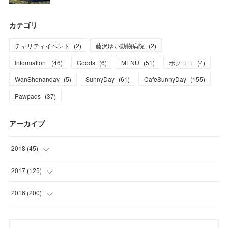
カテゴリ
チャリティイベント
(
2
)
藤沢ゆい動物病院
(
2
)
Information
(
46
)
Goods
(
6
)
MENU
(
51
)
ボクココ
(
4
)
WanShonanday
(
5
)
SunnyDay
(
61
)
CafeSunnyDay
(
155
)
Pawpads
(
37
)
アーカイブ
2018
(
45
)
(
1
)
2017
(
125
)
(
1
)
(
6
)
2016
(
200
)
(
3
)
(
7
)
(
21
)