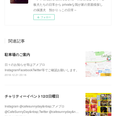
板犬たちの日常から privateな我が家の里親様探し
の保護犬 預かりっこの日常～
フォロー
関連記事
駐車場のご案内
日々のお知らせ等はアメブロ
InstagramFacebookTwitter等でご確認お願いします。
2018.12.21 23:16
チャリティーイベント12/2日曜日
Instagram @cafesunnyday&nbsp;アメブロ
@CafeSunnyDay&nbsp;Twitter @cafesunnyday&n…