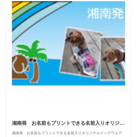
(
7
)
(
9
)
(
17
)
(
2
)
(
10
)
(
19
)
(
5
)
(
6
)
(
22
)
(
5
)
(
11
)
(
28
)
(
4
)
(
15
)
(
21
)
(
4
)
(
10
)
(
23
)
(
13
)
(
16
)
(
10
)
(
10
)
(
14
)
(
12
)
(
23
)
(
13
)
(
2
)
湘南発 お名前もプリントできる名前入りオリジナルドッグウエアブランド WAN SHONANDAY(ワン・湘南デイ）の WEB SHOPです
湘南発 お名前もプリントできる名前入りオリジナルドッグウエア