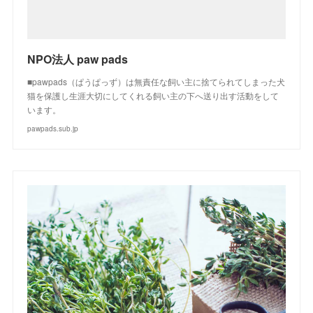
NPO法人 paw pads
■pawpads（ぱうぱっず）は無責任な飼い主に捨てられてしまった犬
猫を保護し生涯大切にしてくれる飼い主の下へ送り出す活動をして
います。
pawpads.sub.jp