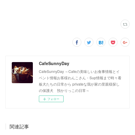
CafeSunnyDay
CafeSunnyDay ～Cafeの美味しいお食事情報とイ
ベント情報お客様わんこさん・Sup情報まで時々看
板犬たちの日常から privateな我が家の里親様探し
の保護犬 預かりっこの日常～
フォロー
関連記事