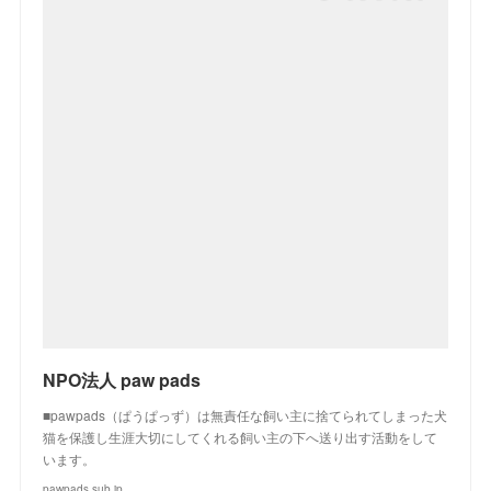
NPO法人 paw pads
■pawpads（ぱうぱっず）は無責任な飼い主に捨てられてしまった犬
猫を保護し生涯大切にしてくれる飼い主の下へ送り出す活動をして
います。
pawpads.sub.jp