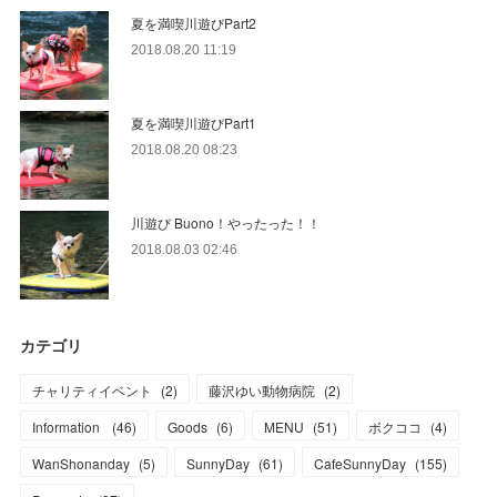
夏を満喫川遊びPart2
2018.08.20 11:19
夏を満喫川遊びPart1
2018.08.20 08:23
川遊び Buono！やったった！！
2018.08.03 02:46
カテゴリ
チャリティイベント
(
2
)
藤沢ゆい動物病院
(
2
)
Information
(
46
)
Goods
(
6
)
MENU
(
51
)
ボクココ
(
4
)
WanShonanday
(
5
)
SunnyDay
(
61
)
CafeSunnyDay
(
155
)