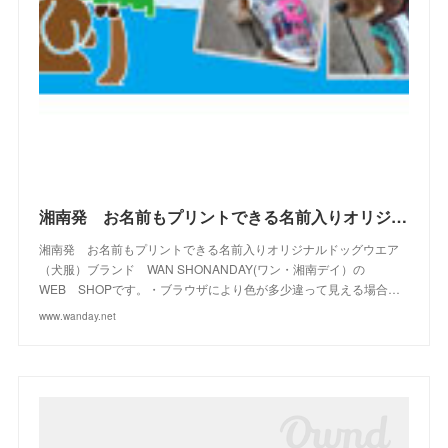
(
4
)
(
10
)
(
23
)
(
13
)
(
16
)
(
10
)
(
10
)
(
14
)
(
12
)
(
23
)
(
13
)
(
2
)
湘南発 お名前もプリントできる名前入りオリジナルドッグウエアブランド WAN SHONANDAY(ワン・湘南デイ）の WEB SHOPです
湘南発 お名前もプリントできる名前入りオリジナルドッグウエア
（犬服）ブランド WAN SHONANDAY(ワン・湘南デイ）の
WEB SHOPです。・ブラウザにより色が多少違って見える場合…
www.wanday.net