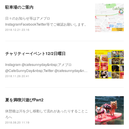
駐車場のご案内
日々のお知らせ等はアメブロ
InstagramFacebookTwitter等でご確認お願いします。
2018.12.21 23:16
チャリティーイベント12/2日曜日
Instagram @cafesunnyday&nbsp;アメブロ
@CafeSunnyDay&nbsp;Twitter @cafesunnyday&n…
2018.11.26 20:41
夏を満喫川遊びPart2
休憩後は川を少し移動して流れがあったりすることこ
ろへ
2018.08.20 11:19