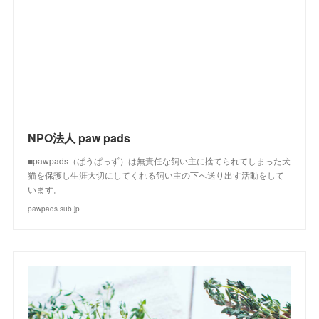
NPO法人 paw pads
■pawpads（ぱうぱっず）は無責任な飼い主に捨てられてしまった犬
猫を保護し生涯大切にしてくれる飼い主の下へ送り出す活動をして
います。
pawpads.sub.jp