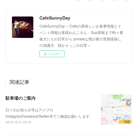
CafeSunnyDay
CafeSunnyDay ～Cafeの美味しいお食事情報とイ
ベント情報お客様わんこさん・Sup情報まで時々看
板犬たちの日常から privateな我が家の里親様探し
の保護犬 預かりっこの日常～
フォロー
関連記事
駐車場のご案内
日々のお知らせ等はアメブロ
InstagramFacebookTwitter等でご確認お願いします。
2018.12.21 23:16