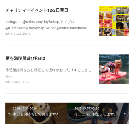
チャリティーイベント12/2日曜日
Instagram @cafesunnyday&nbsp;アメブロ
@CafeSunnyDay&nbsp;Twitter @cafesunnyday&n…
2018.11.26 20:41
夏を満喫川遊びPart2
休憩後は川を少し移動して流れがあったりすることこ
ろへ
2018.08.20 11:19
2016.10.10 00:01
2016.10.07 03:36
本日もお待ちしております♪
今日は僕がお迎えします。