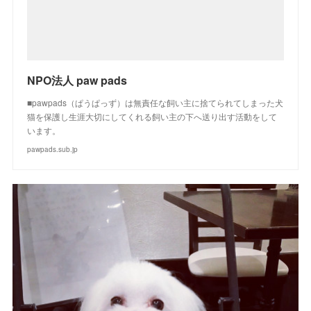
NPO法人 paw pads
■pawpads（ぱうぱっず）は無責任な飼い主に捨てられてしまった犬
猫を保護し生涯大切にしてくれる飼い主の下へ送り出す活動をして
います。
pawpads.sub.jp