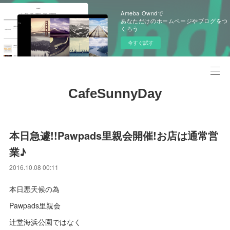
Ameba Owndで
あなただけのホームページやブログをつ
くろう
今すぐ試す
CafeSunnyDay
本日急遽!!Pawpads里親会開催!お店は通常営
業♪
2016.10.08 00:11
本日悪天候の為
Pawpads里親会
辻堂海浜公園ではなく