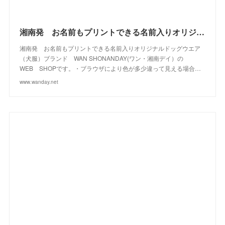
(
12
)
(
23
)
(
13
)
(
2
)
湘南発 お名前もプリントできる名前入りオリジナルドッグウエアブランド WAN SHONANDAY(ワン・湘南デイ）の WEB SHOPです
湘南発 お名前もプリントできる名前入りオリジナルドッグウエア
（犬服）ブランド WAN SHONANDAY(ワン・湘南デイ）の
WEB SHOPです。・ブラウザにより色が多少違って見える場合…
www.wanday.net