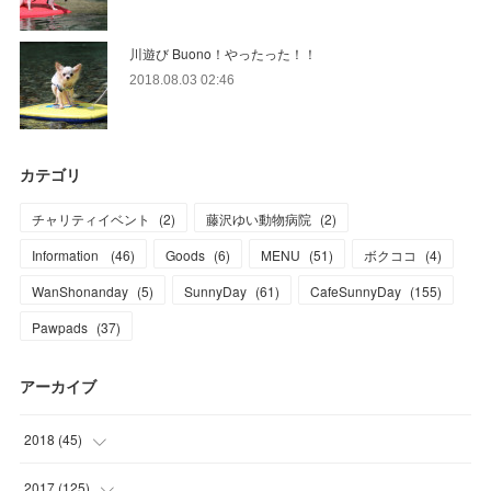
川遊び Buono！やったった！！
2018.08.03 02:46
カテゴリ
チャリティイベント
(
2
)
藤沢ゆい動物病院
(
2
)
Information
(
46
)
Goods
(
6
)
MENU
(
51
)
ボクココ
(
4
)
WanShonanday
(
5
)
SunnyDay
(
61
)
CafeSunnyDay
(
155
)
Pawpads
(
37
)
アーカイブ
2018
(
45
)
(
1
)
2017
(
125
)