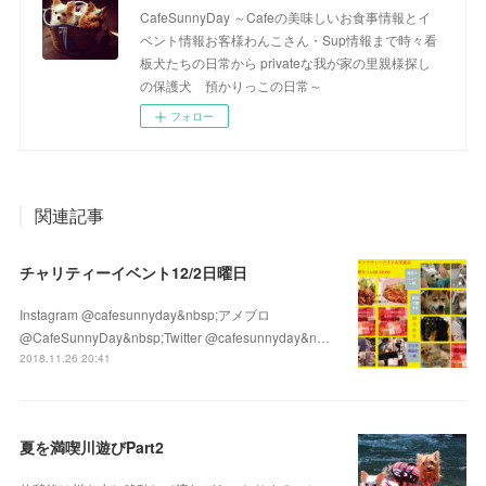
CafeSunnyDay ～Cafeの美味しいお食事情報とイ
ベント情報お客様わんこさん・Sup情報まで時々看
板犬たちの日常から privateな我が家の里親様探し
の保護犬 預かりっこの日常～
フォロー
関連記事
チャリティーイベント12/2日曜日
Instagram @cafesunnyday&nbsp;アメブロ
@CafeSunnyDay&nbsp;Twitter @cafesunnyday&n…
2018.11.26 20:41
夏を満喫川遊びPart2