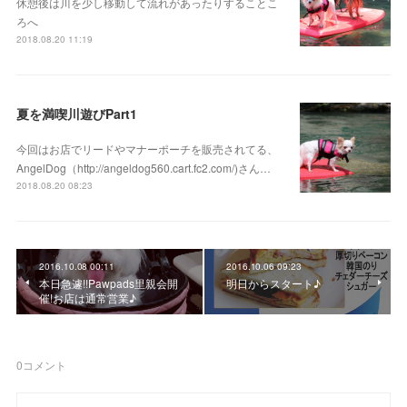
休憩後は川を少し移動して流れがあったりすることこ
ろへ
2018.08.20 11:19
夏を満喫川遊びPart1
今回はお店でリードやマナーポーチを販売されてる、
AngelDog（http://angeldog560.cart.fc2.com/)さん…
2018.08.20 08:23
2016.10.08 00:11
2016.10.06 09:23
本日急遽!!Pawpads里親会開
明日からスタート♪
催!お店は通常営業♪
0
コメント