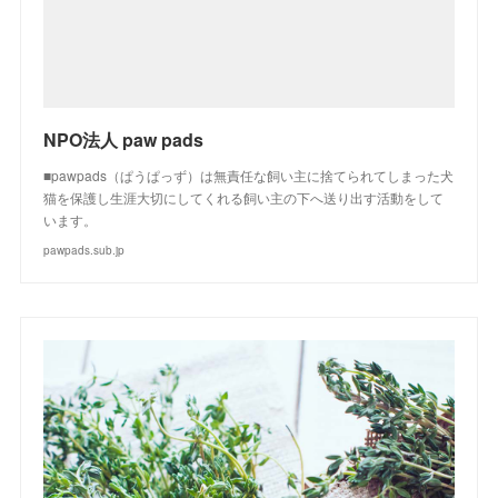
NPO法人 paw pads
■pawpads（ぱうぱっず）は無責任な飼い主に捨てられてしまった犬
猫を保護し生涯大切にしてくれる飼い主の下へ送り出す活動をして
います。
pawpads.sub.jp