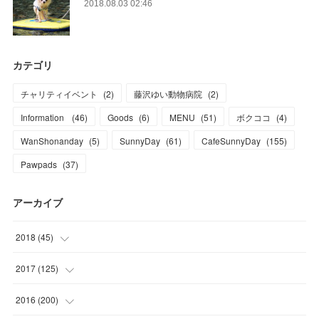
2018.08.03 02:46
カテゴリ
チャリティイベント
(
2
)
藤沢ゆい動物病院
(
2
)
Information
(
46
)
Goods
(
6
)
MENU
(
51
)
ボクココ
(
4
)
WanShonanday
(
5
)
SunnyDay
(
61
)
CafeSunnyDay
(
155
)
Pawpads
(
37
)
アーカイブ
2018
(
45
)
(
1
)
2017
(
125
)
(
1
)
(
6
)
2016
(
200
)