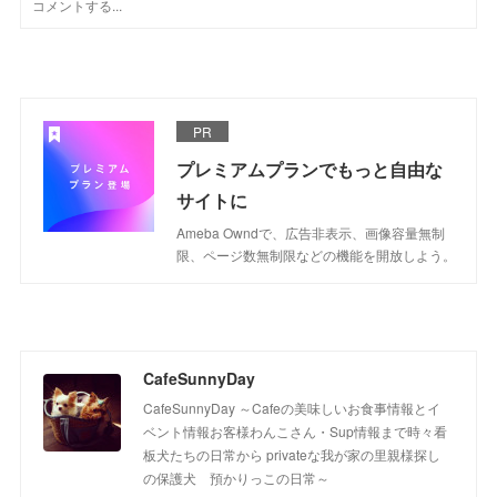
PR
プレミアムプランでもっと自由な
サイトに
Ameba Owndで、広告非表示、画像容量無制
限、ページ数無制限などの機能を開放しよう。
CafeSunnyDay
CafeSunnyDay ～Cafeの美味しいお食事情報とイ
ベント情報お客様わんこさん・Sup情報まで時々看
板犬たちの日常から privateな我が家の里親様探し
の保護犬 預かりっこの日常～