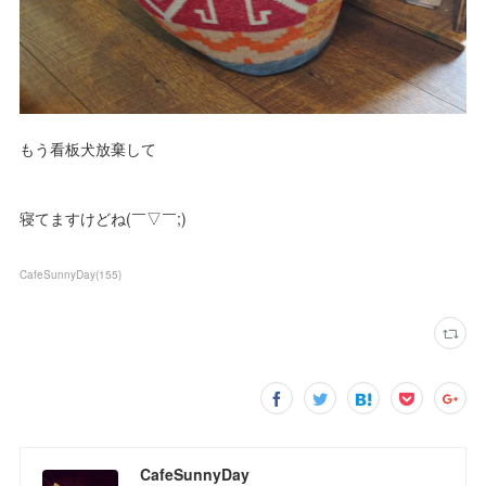
もう看板犬放棄して
寝てますけどね(￣▽￣;)
CafeSunnyDay
(
155
)
CafeSunnyDay