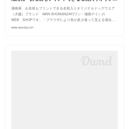
湘南発 お名前もプリントできる名前入りオリジナルドッグウエア
（犬服）ブランド WAN SHONANDAY(ワン・湘南デイ）の
WEB SHOPです。・ブラウザにより色が多少違って見える場合…
www.wanday.net