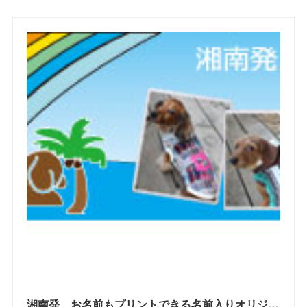
(
3
)
(
7
)
(
21
)
(
7
)
(
9
)
(
17
)
(
2
)
(
10
)
(
19
)
(
5
)
(
6
)
(
22
)
(
5
)
(
11
)
(
28
)
(
4
)
(
15
)
(
21
)
(
4
)
(
10
)
(
23
)
(
13
)
(
16
)
(
10
)
(
10
)
(
14
)
(
12
)
(
23
)
(
13
)
(
2
)
湘南発 お名前もプリントできる名前入りオリジナルドッグウエアブランド WAN SHONANDAY(ワン・湘南デイ）の WEB SHOPです