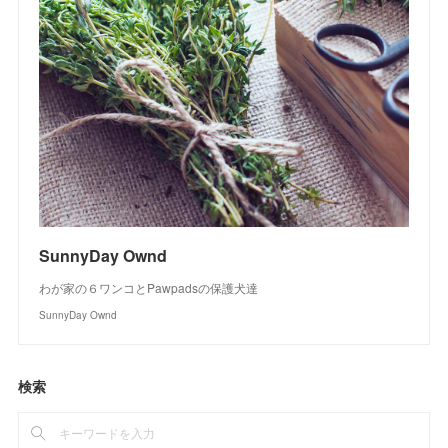
SunnyDay Ownd
わが家の６ワンコとPawpadsの保護犬達
SunnyDay Ownd
検索