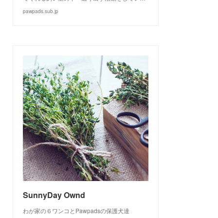
pawpads.sub.jp
SunnyDay Ownd
わが家の６ワンコとPawpadsの保護犬達