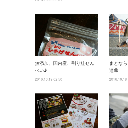
無添加、国内産、割り鮭せん
まとなら
べい♪
達😅
2016.10.19 02:50
2016.10.18 