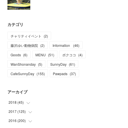
カテゴリ
チャリティイベント
(
2
)
藤沢ゆい動物病院
(
2
)
Information
(
46
)
Goods
(
6
)
MENU
(
51
)
ボクココ
(
4
)
WanShonanday
(
5
)
SunnyDay
(
61
)
CafeSunnyDay
(
155
)
Pawpads
(
37
)
アーカイブ
2018
(
45
)
2017
(
125
(
1
)
)
(
1
)
2016
(
200
(
6
)
)