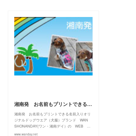
(
3
)
(
7
)
(
21
)
(
7
)
(
9
)
(
17
)
(
2
)
(
10
)
(
19
)
(
5
)
(
6
)
(
22
)
(
5
)
(
11
)
(
28
)
(
4
)
(
15
)
(
21
)
(
4
)
(
10
)
(
23
)
(
13
)
(
16
)
(
10
)
(
10
)
(
14
)
(
12
)
(
23
)
(
13
)
(
2
)
湘南発 お名前もプリントできる名前入りオリジナルドッグウエアブランド WAN SHONANDAY(ワン・湘南デイ）の WEB SHOPです
湘南発 お名前もプリントできる名前入りオリ
ジナルドッグウエア（犬服）ブランド WAN
SHONANDAY(ワン・湘南デイ）の WEB …
www.wanday.net