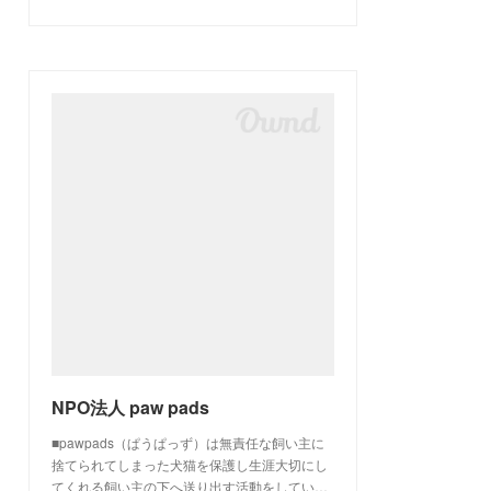
NPO法人 paw pads
■pawpads（ぱうぱっず）は無責任な飼い主に
捨てられてしまった犬猫を保護し生涯大切にし
てくれる飼い主の下へ送り出す活動をしてい…