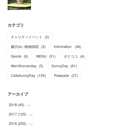
カテゴリ
チャリティイベント
(
2
)
藤沢ゆい動物病院
(
2
)
Information
(
46
)
Goods
(
6
)
MENU
(
51
)
ボクココ
(
4
)
WanShonanday
(
5
)
SunnyDay
(
61
)
CafeSunnyDay
(
155
)
Pawpads
(
37
)
アーカイブ
2018
(
45
)
2017
(
125
(
1
)
)
(
1
)
2016
(
200
(
6
)
)