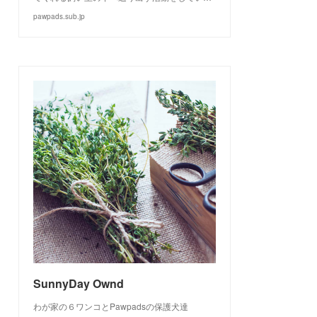
pawpads.sub.jp
SunnyDay Ownd
わが家の６ワンコとPawpadsの保護犬達