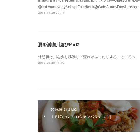
@cafesunnyday&nbsp;Facebook@CafeSunnyD
2018.11.26 20:41
夏を満喫川遊びPart2
休憩後は川を少し移動して流れがあったりすることころへ
2018.08.20 11:19
2016.06.21 21:03
１５時からmenuジャンバラヤstart!]