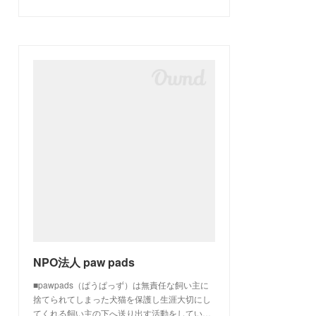
NPO法人 paw pads
■pawpads（ぱうぱっず）は無責任な飼い主に
捨てられてしまった犬猫を保護し生涯大切にし
てくれる飼い主の下へ送り出す活動をしてい…