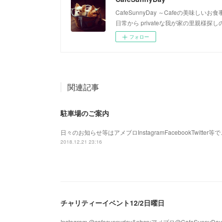
CafeSunnyDay ～Cafeの美味
日常から privateな我が家の里親様
フォロー
関連記事
駐車場のご案内
日々のお知らせ等はアメブロInstagramFacebookTwitte
2018.12.21 23:16
チャリティーイベント12/2日曜日
Instagram @cafesunnyday&nbsp;アメブロ@CafeSunnyDay&n