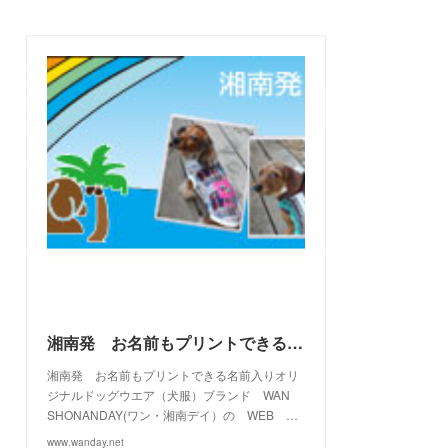
(
3
)
(
7
)
(
21
)
(
7
)
(
9
)
(
17
)
(
2
)
(
10
)
(
19
)
(
5
)
(
6
)
(
22
)
(
5
)
(
11
)
(
28
)
(
4
)
(
15
)
(
21
)
(
4
)
(
10
)
(
23
)
(
13
)
(
16
)
(
10
)
(
10
)
(
14
)
(
12
)
(
23
)
(
13
)
(
2
)
湘南発 お名前もプリントできる名前入りオリジナルドッグウエアブランド WAN SHONANDAY(ワン・湘南デイ）の WEB SHOPです
湘南発 お名前もプリントできる名前入りオリ
ジナルドッグウエア（犬服）ブランド WAN
SHONANDAY(ワン・湘南デイ）の WEB …
www.wanday.net