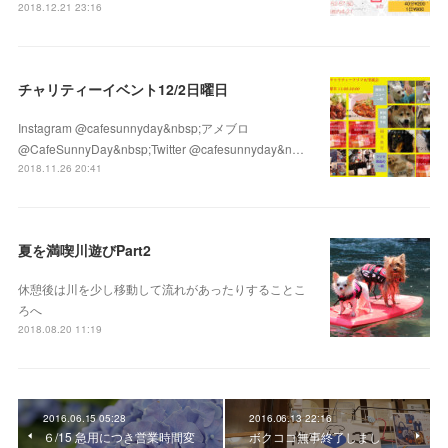
2018.12.21 23:16
チャリティーイベント12/2日曜日
Instagram @cafesunnyday&nbsp;アメブロ
@CafeSunnyDay&nbsp;Twitter @cafesunnyday&n…
2018.11.26 20:41
夏を満喫川遊びPart2
休憩後は川を少し移動して流れがあったりすることこ
ろへ
2018.08.20 11:19
2016.06.15 05:28
2016.06.13 22:16
６/15 急用につき営業時間変
ボクココ無事終了しまし