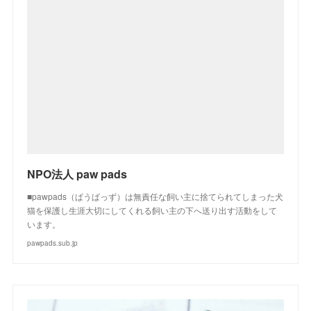
NPO法人 paw pads
■pawpads（ぱうぱっず）は無責任な飼い主に捨てられてしまった犬
猫を保護し生涯大切にしてくれる飼い主の下へ送り出す活動をして
います。
pawpads.sub.jp