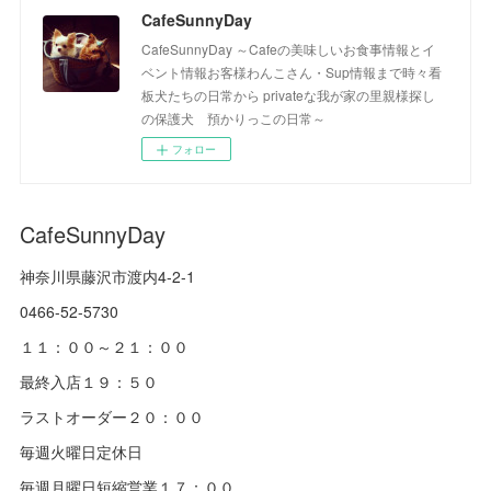
CafeSunnyDay
CafeSunnyDay ～Cafeの美味しいお食事情報とイ
ベント情報お客様わんこさん・Sup情報まで時々看
板犬たちの日常から privateな我が家の里親様探し
の保護犬 預かりっこの日常～
フォロー
CafeSunnyDay
神奈川県藤沢市渡内4-2-1
0466-52-5730
１１：００～２１：００
最終入店１９：５０
ラストオーダー２０：００
毎週火曜日定休日
毎週月曜日短縮営業１７：００