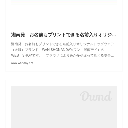
(
10
)
(
14
)
(
12
)
(
23
)
(
13
)
(
2
)
湘南発 お名前もプリントできる名前入りオリジナルドッグウエアブランド WAN SHONANDAY(ワン・湘南デイ）の WEB SHOPです
湘南発 お名前もプリントできる名前入りオリジナルドッグウエア
（犬服）ブランド WAN SHONANDAY(ワン・湘南デイ）の
WEB SHOPです。・ブラウザにより色が多少違って見える場合…
www.wanday.net