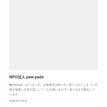
NPO法人 paw pads
■pawpads（ぱうぱっず）は無責任な飼い主に捨てられてしまった犬
猫を保護し生涯大切にしてくれる飼い主の下へ送り出す活動をして
います。
pawpads.sub.jp