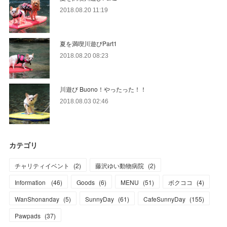
2018.08.20 11:19
夏を満喫川遊びPart1
2018.08.20 08:23
川遊び Buono！やったった！！
2018.08.03 02:46
カテゴリ
チャリティイベント
(
2
)
藤沢ゆい動物病院
(
2
)
Information
(
46
)
Goods
(
6
)
MENU
(
51
)
ボクココ
(
4
)
WanShonanday
(
5
)
SunnyDay
(
61
)
CafeSunnyDay
(
155
)
Pawpads
(
37
)