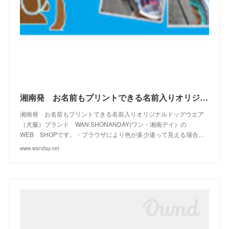
(
4
)
(
10
)
(
23
)
(
13
)
(
16
)
(
10
)
(
10
)
(
14
)
(
12
)
(
23
)
(
13
)
(
2
)
湘南発 お名前もプリントできる名前入りオリジナルドッグウエアブランド WAN SHONANDAY(ワン・湘南デイ）の WEB SHOPです
湘南発 お名前もプリントできる名前入りオリジナルドッグウエア
（犬服）ブランド WAN SHONANDAY(ワン・湘南デイ）の
WEB SHOPです。・ブラウザにより色が多少違って見える場合…
www.wanday.net