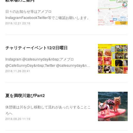
日々のお知らせ等はアメブロ
InstagramFacebookTwitter等でご確認お願いします。
2018.12.21 23:16
チャリティーイベント12/2日曜日
Instagram @cafesunnyday&nbsp;アメブロ
@CafeSunnyDay&nbsp;Twitter @cafesunnyday&n…
2018.11.26 20:41
夏を満喫川遊びPart2
休憩後は川を少し移動して流れがあったりすることこ
ろへ
2018.08.20 11:19