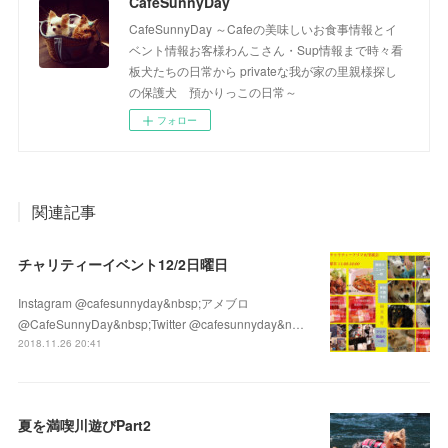
CafeSunnyDay
CafeSunnyDay ～Cafeの美味しいお食事情報とイ
ベント情報お客様わんこさん・Sup情報まで時々看
板犬たちの日常から privateな我が家の里親様探し
の保護犬 預かりっこの日常～
フォロー
関連記事
チャリティーイベント12/2日曜日
Instagram @cafesunnyday&nbsp;アメブロ
@CafeSunnyDay&nbsp;Twitter @cafesunnyday&n…
2018.11.26 20:41
夏を満喫川遊びPart2