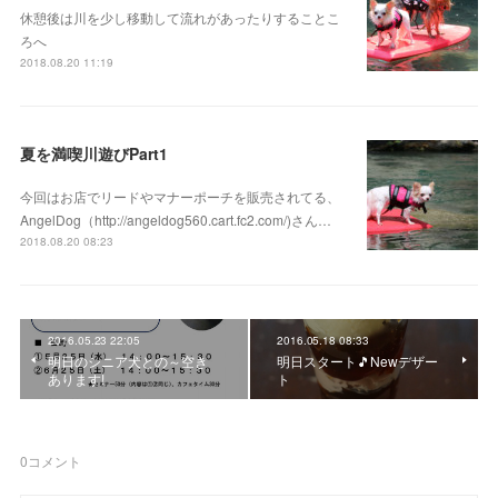
休憩後は川を少し移動して流れがあったりすることこ
ろへ
2018.08.20 11:19
夏を満喫川遊びPart1
今回はお店でリードやマナーポーチを販売されてる、
AngelDog（http://angeldog560.cart.fc2.com/)さん…
2018.08.20 08:23
2016.05.23 22:05
2016.05.18 08:33
明日のシニア犬との～空き
明日スタート🎵Newデザー
あります!
ト
0
コメント