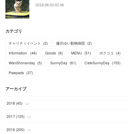
2018.08.03 02:46
カテゴリ
チャリティイベント
(
2
)
藤沢ゆい動物病院
(
2
)
Information
(
46
)
Goods
(
6
)
MENU
(
51
)
ボクココ
(
4
)
WanShonanday
(
5
)
SunnyDay
(
61
)
CafeSunnyDay
(
155
)
Pawpads
(
37
)
アーカイブ
2018
(
45
)
(
1
)
2017
(
125
)
(
1
)
(
6
)
2016
(
200
)