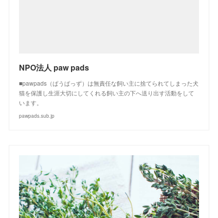
NPO法人 paw pads
■pawpads（ぱうぱっず）は無責任な飼い主に捨てられてしまった犬
猫を保護し生涯大切にしてくれる飼い主の下へ送り出す活動をして
います。
pawpads.sub.jp