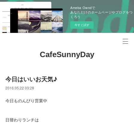
Ameba Owndで
あなただけのホームページやブログをつ
くろう
今すぐ試す
CafeSunnyDay
今日はいいお天気♪
2016.05.22 03:28
今日ものんびり営業中
日替わりランチは