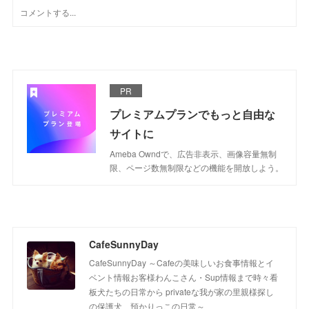
PR
プレミアムプランでもっと自由な
サイトに
Ameba Owndで、広告非表示、画像容量無制
限、ページ数無制限などの機能を開放しよう。
CafeSunnyDay
CafeSunnyDay ～Cafeの美味しいお食事情報とイ
ベント情報お客様わんこさん・Sup情報まで時々看
板犬たちの日常から privateな我が家の里親様探し
の保護犬 預かりっこの日常～