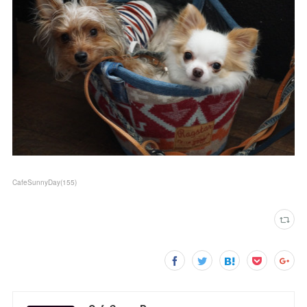
CafeSunnyDay
(
155
)