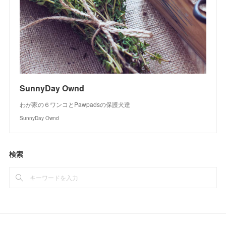
SunnyDay Ownd
わが家の６ワンコとPawpadsの保護犬達
SunnyDay Ownd
検索