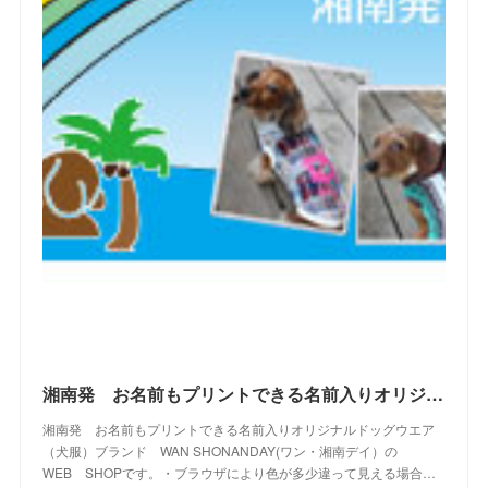
(
2
)
(
10
)
(
19
)
(
5
)
(
6
)
(
22
)
(
5
)
(
11
)
(
28
)
(
4
)
(
15
)
(
21
)
(
4
)
(
10
)
(
23
)
(
13
)
(
16
)
(
10
)
(
10
)
(
14
)
(
12
)
(
23
)
(
13
)
(
2
)
湘南発 お名前もプリントできる名前入りオリジナルドッグウエアブランド WAN SHONANDAY(ワン・湘南デイ）の WEB SHOPです
湘南発 お名前もプリントできる名前入りオリジナルドッグウエア
（犬服）ブランド WAN SHONANDAY(ワン・湘南デイ）の
WEB SHOPです。・ブラウザにより色が多少違って見える場合…