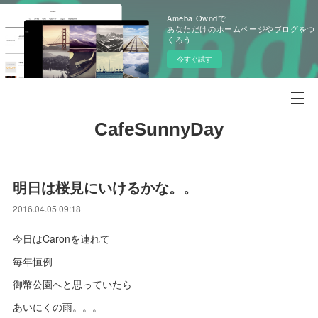
Ameba Owndで
あなただけのホームページやブログをつ
くろう
今すぐ試す
CafeSunnyDay
明日は桜見にいけるかな。。
2016.04.05 09:18
今日はCaronを連れて
毎年恒例
御幣公園へと思っていたら
あいにくの雨。。。