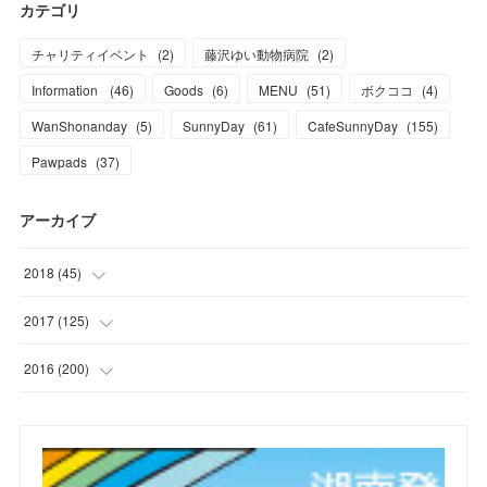
カテゴリ
チャリティイベント
(
2
)
藤沢ゆい動物病院
(
2
)
Information
(
46
)
Goods
(
6
)
MENU
(
51
)
ボクココ
(
4
)
WanShonanday
(
5
)
SunnyDay
(
61
)
CafeSunnyDay
(
155
)
Pawpads
(
37
)
アーカイブ
2018
(
45
)
(
1
)
2017
(
125
)
(
1
)
(
6
)
2016
(
200
)
(
3
)
(
7
)
(
21
)
(
7
)
(
9
)
(
17
)