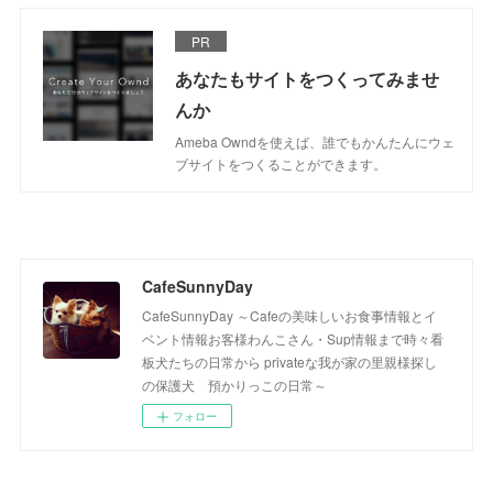
PR
あなたもサイトをつくってみませ
んか
Ameba Owndを使えば、誰でもかんたんにウェ
ブサイトをつくることができます。
CafeSunnyDay
CafeSunnyDay ～Cafeの美味しいお食事情報とイ
ベント情報お客様わんこさん・Sup情報まで時々看
板犬たちの日常から privateな我が家の里親様探し
の保護犬 預かりっこの日常～
フォロー