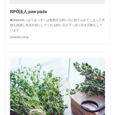
NPO法人 paw pads
■pawpads（ぱうぱっず）は無責任な飼い主に捨てられてしまった犬
猫を保護し生涯大切にしてくれる飼い主の下へ送り出す活動をして
います。
pawpads.sub.jp