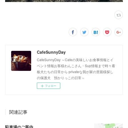
CafeSunnyDay
CafeSunnyDay ～Cafeの美味しいお食事情報とイ
ベント情報お客様わんこさん・Sup情報まで時々看
板犬たちの日常から privateな我が家の里親様探し
の保護犬 預かりっこの日常～
フォロー
関連記事
駐車場のご案内