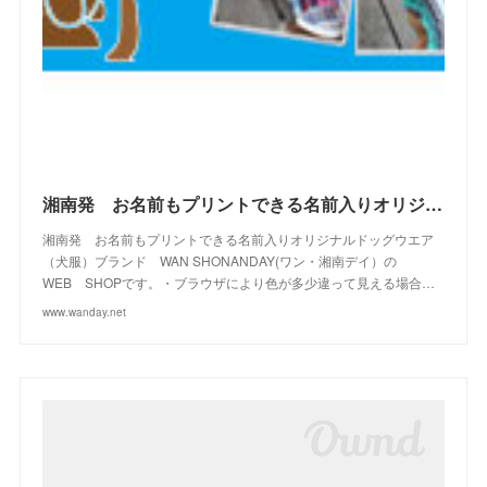
(
4
)
(
10
)
(
23
)
(
13
)
(
16
)
(
10
)
(
10
)
(
14
)
(
12
)
(
23
)
(
13
)
(
2
)
湘南発 お名前もプリントできる名前入りオリジナルドッグウエアブランド WAN SHONANDAY(ワン・湘南デイ）の WEB SHOPです
湘南発 お名前もプリントできる名前入りオリジナルドッグウエア
（犬服）ブランド WAN SHONANDAY(ワン・湘南デイ）の
WEB SHOPです。・ブラウザにより色が多少違って見える場合…
www.wanday.net