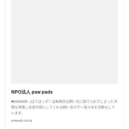
NPO法人 paw pads
■pawpads（ぱうぱっず）は無責任な飼い主に捨てられてしまった犬
猫を保護し生涯大切にしてくれる飼い主の下へ送り出す活動をして
います。
pawpads.sub.jp