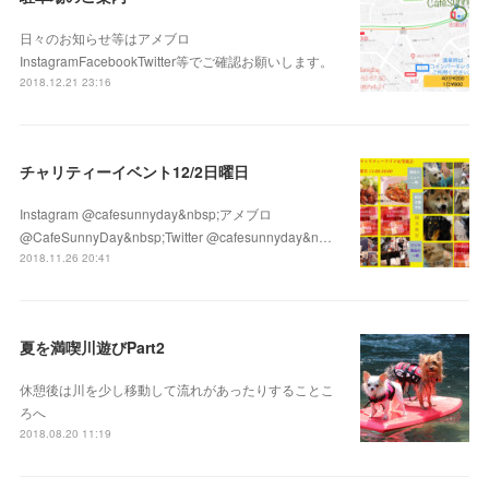
日々のお知らせ等はアメブロ
InstagramFacebookTwitter等でご確認お願いします。
2018.12.21 23:16
チャリティーイベント12/2日曜日
Instagram @cafesunnyday&nbsp;アメブロ
@CafeSunnyDay&nbsp;Twitter @cafesunnyday&n…
2018.11.26 20:41
夏を満喫川遊びPart2
休憩後は川を少し移動して流れがあったりすることこ
ろへ
2018.08.20 11:19