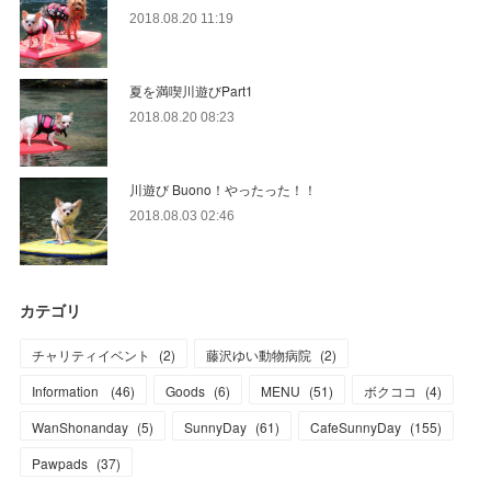
2018.08.20 11:19
夏を満喫川遊びPart1
2018.08.20 08:23
川遊び Buono！やったった！！
2018.08.03 02:46
カテゴリ
チャリティイベント
(
2
)
藤沢ゆい動物病院
(
2
)
Information
(
46
)
Goods
(
6
)
MENU
(
51
)
ボクココ
(
4
)
WanShonanday
(
5
)
SunnyDay
(
61
)
CafeSunnyDay
(
155
)
Pawpads
(
37
)