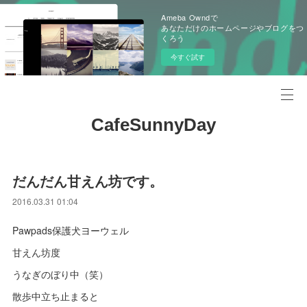
Ameba Owndで
あなただけのホームページやブログをつ
くろう
今すぐ試す
CafeSunnyDay
だんだん甘えん坊です。
2016.03.31 01:04
Pawpads保護犬ヨーウェル
甘えん坊度
うなぎのぼり中（笑）
散歩中立ち止まると