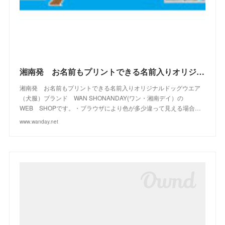
(
13
)
(
16
)
(
10
)
(
10
)
(
14
)
(
12
)
(
23
)
(
13
)
(
2
)
湘南発 お名前もプリントできる名前入りオリジナルドッグウエアブランド WAN SHONANDAY(ワン・湘南デイ）の WEB SHOPです
湘南発 お名前もプリントできる名前入りオリジナルドッグウエア
（犬服）ブランド WAN SHONANDAY(ワン・湘南デイ）の
WEB SHOPです。・ブラウザにより色が多少違って見える場合…
www.wanday.net