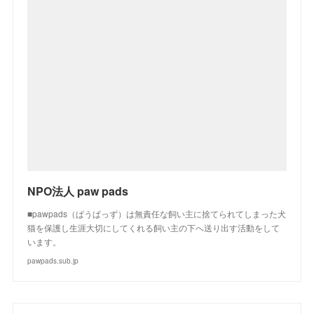
NPO法人 paw pads
■pawpads（ぱうぱっず）は無責任な飼い主に捨てられてしまった犬
猫を保護し生涯大切にしてくれる飼い主の下へ送り出す活動をして
います。
pawpads.sub.jp