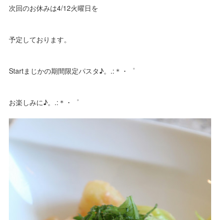
次回のお休みは4/12火曜日を
予定しております。
Startまじかの期間限定パスタ♪。.:＊・゜
お楽しみに♪。.:＊・゜