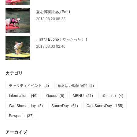
夏を満喫川遊びPart1
2018.08.20 08:23
川遊び Buono！やったった！！
2018.08.03 02:46
カテゴリ
チャリティイベント
(
2
)
藤沢ゆい動物病院
(
2
)
Information
(
46
)
Goods
(
6
)
MENU
(
51
)
ボクココ
(
4
)
WanShonanday
(
5
)
SunnyDay
(
61
)
CafeSunnyDay
(
155
)
Pawpads
(
37
)
アーカイブ