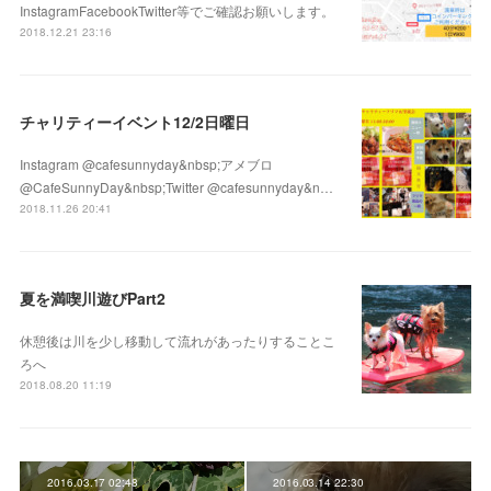
InstagramFacebookTwitter等でご確認お願いします。
2018.12.21 23:16
チャリティーイベント12/2日曜日
Instagram @cafesunnyday&nbsp;アメブロ
@CafeSunnyDay&nbsp;Twitter @cafesunnyday&n…
2018.11.26 20:41
夏を満喫川遊びPart2
休憩後は川を少し移動して流れがあったりすることこ
ろへ
2018.08.20 11:19
2016.03.17 02:48
2016.03.14 22:30