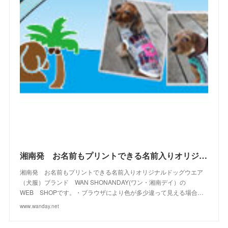
(
6
)
(
22
)
(
5
)
(
11
)
(
28
)
(
4
)
(
15
)
(
21
)
(
4
)
(
10
)
(
23
)
(
13
)
(
16
)
(
10
)
(
10
)
(
14
)
(
12
)
(
23
)
(
13
)
(
2
)
湘南発 お名前もプリントできる名前入りオリジナルドッグウエアブランド WAN SHONANDAY(ワン・湘南デイ）の WEB SHOPです
湘南発 お名前もプリントできる名前入りオリジナルドッグウエア
（犬服）ブランド WAN SHONANDAY(ワン・湘南デイ）の
WEB SHOPです。・ブラウザにより色が多少違って見える場合…
www.wanday.net