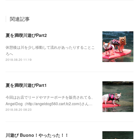
関連記事
夏を満喫川遊びPart2
休憩後は川を少し移動して流れがあったりすることこ
ろへ
2018.08.20 11:19
夏を満喫川遊びPart1
今回はお店でリードやマナーポーチを販売されてる、
AngelDog（http://angeldog560.cart.fc2.com/)さん…
2018.08.20 08:23
川遊び Buono！やったった！！