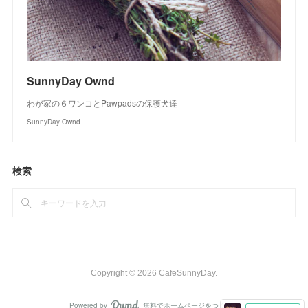
SunnyDay Ownd
わが家の６ワンコとPawpadsの保護犬達
SunnyDay Ownd
検索
Copyright ©
2026
CafeSunnyDay
.
Powered by
無料でホームページをつくろう