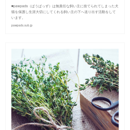
■pawpads（ぱうぱっず）は無責任な飼い主に捨てられてしまった犬
猫を保護し生涯大切にしてくれる飼い主の下へ送り出す活動をして
います。
pawpads.sub.jp