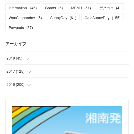
Information
(
46
)
Goods
(
6
)
MENU
(
51
)
ボクココ
(
4
)
WanShonanday
(
5
)
SunnyDay
(
61
)
CafeSunnyDay
(
155
)
Pawpads
(
37
)
アーカイブ
2018
(
45
)
(
1
)
2017
(
125
)
(
1
)
(
6
)
2016
(
200
)
(
3
)
(
7
)
(
21
)
(
7
)
(
9
)
(
17
)
(
2
)
(
10
)
(
19
)
(
5
)