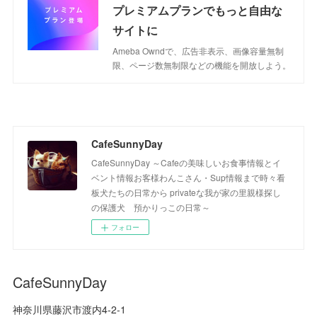
プレミアムプランでもっと自由な
サイトに
Ameba Owndで、広告非表示、画像容量無制
限、ページ数無制限などの機能を開放しよう。
CafeSunnyDay
CafeSunnyDay ～Cafeの美味しいお食事情報とイ
ベント情報お客様わんこさん・Sup情報まで時々看
板犬たちの日常から privateな我が家の里親様探し
の保護犬 預かりっこの日常～
フォロー
CafeSunnyDay
神奈川県藤沢市渡内4-2-1