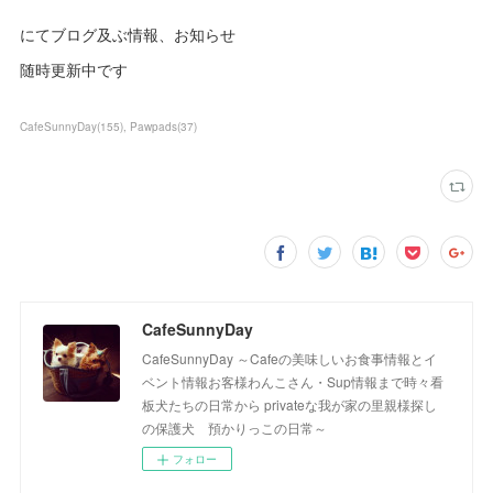
にてブログ及ぶ情報、お知らせ
随時更新中です
CafeSunnyDay
(
155
)
Pawpads
(
37
)
CafeSunnyDay
CafeSunnyDay ～Cafeの美味しいお食事情報とイ
ベント情報お客様わんこさん・Sup情報まで時々看
板犬たちの日常から privateな我が家の里親様探し
の保護犬 預かりっこの日常～
フォロー