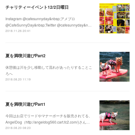
チャリティーイベント12/2日曜日
Instagram @cafesunnyday&nbsp;アメブロ
@CafeSunnyDay&nbsp;Twitter @cafesunnyday&n…
2018.11.26 20:41
夏を満喫川遊びPart2
休憩後は川を少し移動して流れがあったりすることこ
ろへ
2018.08.20 11:19
夏を満喫川遊びPart1
今回はお店でリードやマナーポーチを販売されてる、
AngelDog（http://angeldog560.cart.fc2.com/)さん…
2018.08.20 08:23