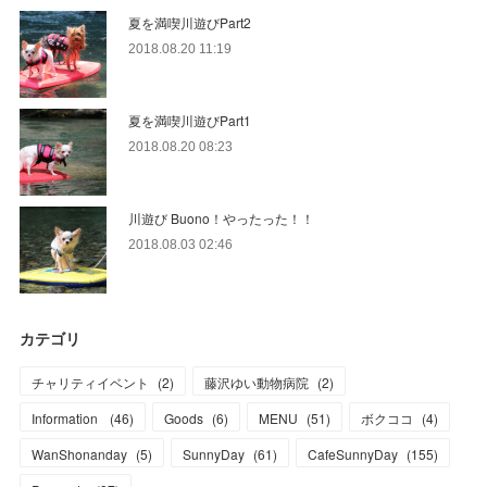
夏を満喫川遊びPart2
2018.08.20 11:19
夏を満喫川遊びPart1
2018.08.20 08:23
川遊び Buono！やったった！！
2018.08.03 02:46
カテゴリ
チャリティイベント
(
2
)
藤沢ゆい動物病院
(
2
)
Information
(
46
)
Goods
(
6
)
MENU
(
51
)
ボクココ
(
4
)
WanShonanday
(
5
)
SunnyDay
(
61
)
CafeSunnyDay
(
155
)