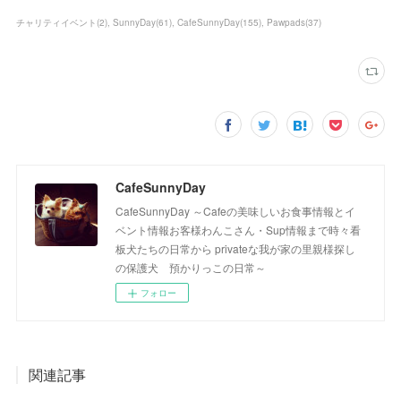
チャリティイベント
(
2
)
SunnyDay
(
61
)
CafeSunnyDay
(
155
)
Pawpads
(
37
)
CafeSunnyDay
CafeSunnyDay ～Cafeの美味しいお食事情報とイ
ベント情報お客様わんこさん・Sup情報まで時々看
板犬たちの日常から privateな我が家の里親様探し
の保護犬 預かりっこの日常～
フォロー
関連記事