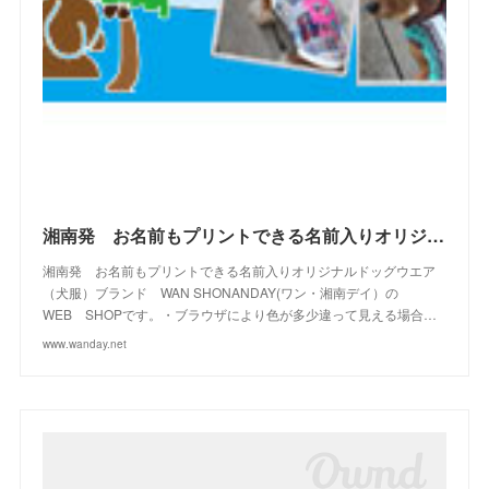
(
4
)
(
10
)
(
23
)
(
13
)
(
16
)
(
10
)
(
10
)
(
14
)
(
12
)
(
23
)
(
13
)
(
2
)
湘南発 お名前もプリントできる名前入りオリジナルドッグウエアブランド WAN SHONANDAY(ワン・湘南デイ）の WEB SHOPです
湘南発 お名前もプリントできる名前入りオリジナルドッグウエア
（犬服）ブランド WAN SHONANDAY(ワン・湘南デイ）の
WEB SHOPです。・ブラウザにより色が多少違って見える場合…
www.wanday.net