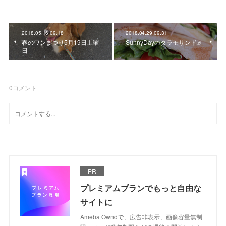
2018.05.16 09:18
2018.04.29 09:31
春のワンまつり5月19日土曜
SunnyDayのタラモサンド♬
日
0
コメント
PR
プレミアムプランでもっと自由な
サイトに
Ameba Owndで、広告非表示、画像容量無制