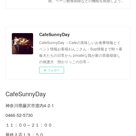
限、ページ数無制限などの機能を開放しよう。
CafeSunnyDay
CafeSunnyDay ～Cafeの美味しいお食事情報とイ
ベント情報お客様わんこさん・Sup情報まで時々看
板犬たちの日常から privateな我が家の里親様探し
の保護犬 預かりっこの日常～
フォロー
CafeSunnyDay
神奈川県藤沢市渡内4-2-1
0466-52-5730
１１：００～２１：００
最終入店１９：５０