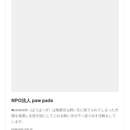
NPO法人 paw pads
■pawpads（ぱうぱっず）は無責任な飼い主に捨てられてしまった犬
猫を保護し生涯大切にしてくれる飼い主の下へ送り出す活動をして
います。
pawpads.sub.jp