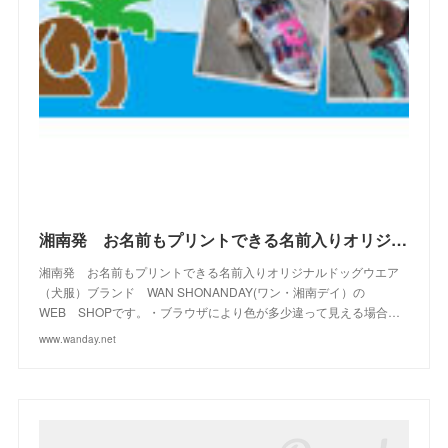
(
4
)
(
15
)
(
21
)
(
4
)
(
10
)
(
23
)
(
13
)
(
16
)
(
10
)
(
10
)
(
14
)
(
12
)
(
23
)
(
13
)
(
2
)
湘南発 お名前もプリントできる名前入りオリジナルドッグウエアブランド WAN SHONANDAY(ワン・湘南デイ）の WEB SHOPです
湘南発 お名前もプリントできる名前入りオリジナルドッグウエア
（犬服）ブランド WAN SHONANDAY(ワン・湘南デイ）の
WEB SHOPです。・ブラウザにより色が多少違って見える場合…
www.wanday.net