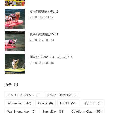
夏を満喫川遊びPart2
2018.08.20 11:19
夏を満喫川遊びPart1
2018.08.20 08:23
川遊び Buono！やったった！！
2018.08.03 02:46
カテゴリ
チャリティイベント
(
2
)
藤沢ゆい動物病院
(
2
)
Information
(
46
)
Goods
(
6
)
MENU
(
51
)
ボクココ
(
4
)
WanShonanday
(
5
)
SunnyDay
(
61
)
CafeSunnyDay
(
155
)