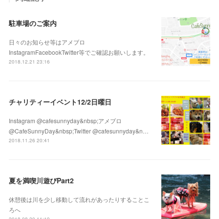
駐車場のご案内
日々のお知らせ等はアメブロ
InstagramFacebookTwitter等でご確認お願いします。
2018.12.21 23:16
チャリティーイベント12/2日曜日
Instagram @cafesunnyday&nbsp;アメブロ
@CafeSunnyDay&nbsp;Twitter @cafesunnyday&n…
2018.11.26 20:41
夏を満喫川遊びPart2
休憩後は川を少し移動して流れがあったりすることこ
ろへ