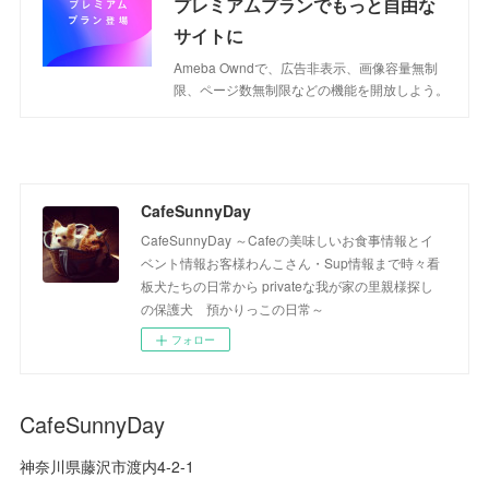
プレミアムプランでもっと自由な
サイトに
Ameba Owndで、広告非表示、画像容量無制
限、ページ数無制限などの機能を開放しよう。
CafeSunnyDay
CafeSunnyDay ～Cafeの美味しいお食事情報とイ
ベント情報お客様わんこさん・Sup情報まで時々看
板犬たちの日常から privateな我が家の里親様探し
の保護犬 預かりっこの日常～
フォロー
CafeSunnyDay
神奈川県藤沢市渡内4-2-1