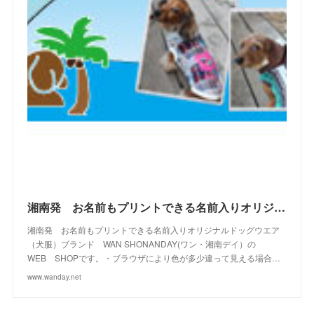
(
5
)
(
11
)
(
28
)
(
4
)
(
15
)
(
21
)
(
4
)
(
10
)
(
23
)
(
13
)
(
16
)
(
10
)
(
10
)
(
14
)
(
12
)
(
23
)
(
13
)
(
2
)
湘南発 お名前もプリントできる名前入りオリジナルドッグウエアブランド WAN SHONANDAY(ワン・湘南デイ）の WEB SHOPです
湘南発 お名前もプリントできる名前入りオリジナルドッグウエア
（犬服）ブランド WAN SHONANDAY(ワン・湘南デイ）の
WEB SHOPです。・ブラウザにより色が多少違って見える場合…
www.wanday.net