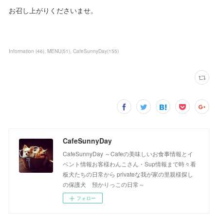
お召し上がりくださいませ。
Information
(
46
)
MENU
(
51
)
CafeSunnyDay
(
155
)
CafeSunnyDay
CafeSunnyDay ～Cafeの美味しいお食事情報とイ
ベント情報お客様わんこさん・Sup情報まで時々看
板犬たちの日常から privateな我が家の里親様探し
の保護犬 預かりっこの日常～
フォロー