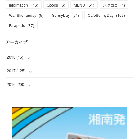
Information
(
46
)
Goods
(
6
)
MENU
(
51
)
ボクココ
(
4
)
WanShonanday
(
5
)
SunnyDay
(
61
)
CafeSunnyDay
(
155
)
Pawpads
(
37
)
アーカイブ
2018
(
45
)
(
1
)
2017
(
125
)
(
1
)
(
6
)
2016
(
200
)
(
3
)
(
7
)
(
21
)
(
7
)
(
9
)
(
17
)
(
2
)
(
10
)
(
19
)
(
5
)
(
6
)
(
22
)