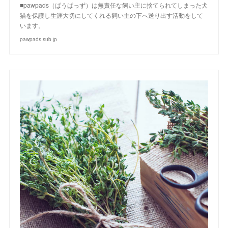
■pawpads（ぱうぱっず）は無責任な飼い主に捨てられてしまった犬
猫を保護し生涯大切にしてくれる飼い主の下へ送り出す活動をして
います。
pawpads.sub.jp