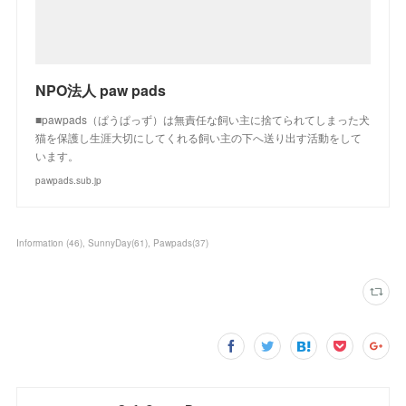
NPO法人 paw pads
■pawpads（ぱうぱっず）は無責任な飼い主に捨てられてしまった犬
猫を保護し生涯大切にしてくれる飼い主の下へ送り出す活動をして
います。
pawpads.sub.jp
Information
(
46
)
SunnyDay
(
61
)
Pawpads
(
37
)