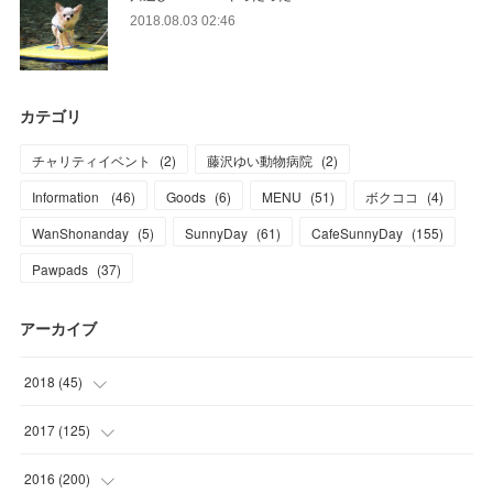
2018.08.03 02:46
カテゴリ
チャリティイベント
(
2
)
藤沢ゆい動物病院
(
2
)
Information
(
46
)
Goods
(
6
)
MENU
(
51
)
ボクココ
(
4
)
WanShonanday
(
5
)
SunnyDay
(
61
)
CafeSunnyDay
(
155
)
Pawpads
(
37
)
アーカイブ
2018
(
45
)
(
1
)
2017
(
125
)
(
1
)
(
6
)
2016
(
200
)