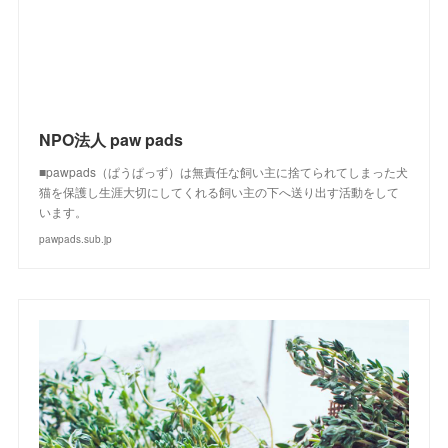
NPO法人 paw pads
■pawpads（ぱうぱっず）は無責任な飼い主に捨てられてしまった犬
猫を保護し生涯大切にしてくれる飼い主の下へ送り出す活動をして
います。
pawpads.sub.jp