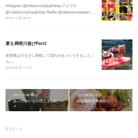
Instagram @cafesunnyday&nbsp;アメブロ
@CafeSunnyDay&nbsp;Twitter @cafesunnyday&n…
2018.11.26 20:41
夏を満喫川遊びPart2
休憩後は川を少し移動して流れがあったりすることこ
ろへ
2018.08.20 11:19
2017.10.06 09:17
2017.09.29 14:33
あったかいもの増えました
9/30通常営業再開♬
♬
0
コメント