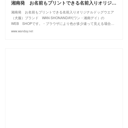
(
2
)
湘南発 お名前もプリントできる名前入りオリジナルドッグウエアブランド WAN SHONANDAY(ワン・湘南デイ）の WEB SHOPです
湘南発 お名前もプリントできる名前入りオリジナルドッグウエア
（犬服）ブランド WAN SHONANDAY(ワン・湘南デイ）の
WEB SHOPです。・ブラウザにより色が多少違って見える場合…
www.wanday.net