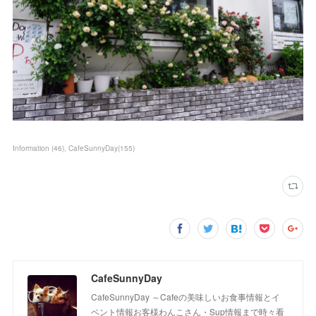
Information
(
46
)
CafeSunnyDay
(
155
)
CafeSunnyDay
CafeSunnyDay ～Cafeの美味しいお食事情報とイ
ベント情報お客様わんこさん・Sup情報まで時々看