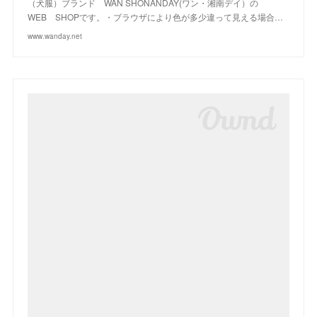
（犬服）ブランド WAN SHONANDAY(ワン・湘南デイ）の
WEB SHOPです。・ブラウザにより色が多少違って見える場合…
www.wanday.net