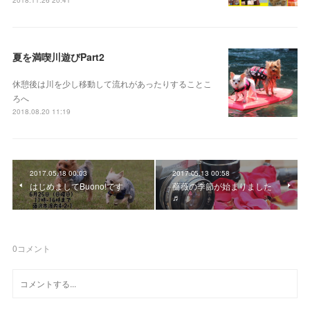
夏を満喫川遊びPart2
休憩後は川を少し移動して流れがあったりすることこ
ろへ
2018.08.20 11:19
2017.05.18 00:03
2017.05.13 00:58
はじめましてBuono!です
薔薇の季節が始まりました
♬
0
コメント