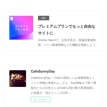
PR
プレミアムプランでもっと自由な
サイトに
Ameba Owndで、広告非表示、画像容量無制
限、ページ数無制限などの機能を開放しよう。
CafeSunnyDay
CafeSunnyDay ～Cafeの美味しいお食事情報とイ
ベント情報お客様わんこさん・Sup情報まで時々看
板犬たちの日常から privateな我が家の里親様探し
の保護犬 預かりっこの日常～
フォロー