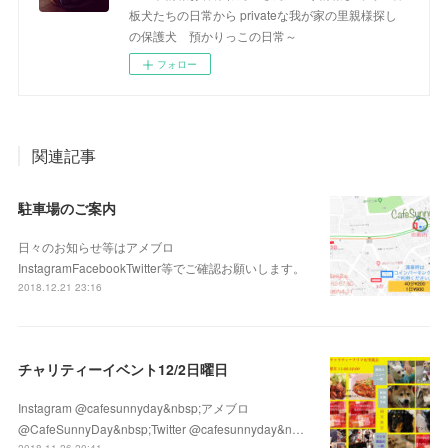
板犬たちの日常から privateな我が家の里親様探し
の保護犬 預かりっこの日常～
フォロー
関連記事
駐車場のご案内
日々のお知らせ等はアメブロ
InstagramFacebookTwitter等でご確認お願いします。
2018.12.21 23:16
チャリティーイベント12/2日曜日
Instagram @cafesunnyday&nbsp;アメブロ
@CafeSunnyDay&nbsp;Twitter @cafesunnyday&n…
2018.11.26 20:41