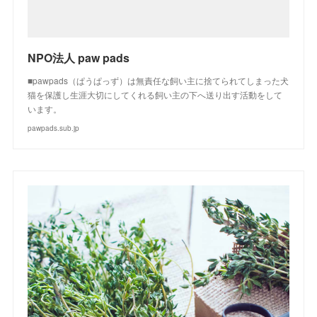
NPO法人 paw pads
■pawpads（ぱうぱっず）は無責任な飼い主に捨てられてしまった犬
猫を保護し生涯大切にしてくれる飼い主の下へ送り出す活動をして
います。
pawpads.sub.jp