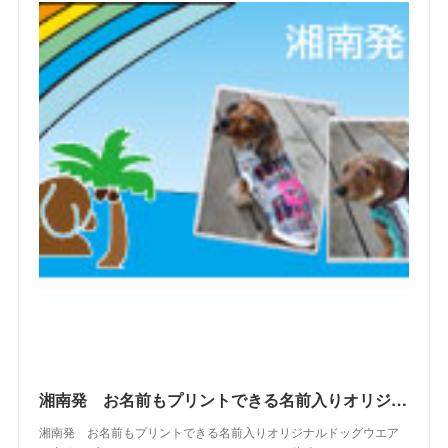
(
7
)
(
9
)
(
17
)
(
2
)
(
10
)
(
19
)
(
5
)
(
6
)
(
22
)
(
5
)
(
11
)
(
28
)
(
4
)
(
15
)
(
21
)
(
4
)
(
10
)
(
23
)
(
13
)
(
16
)
(
10
)
(
10
)
(
14
)
(
12
)
(
23
)
(
13
)
(
2
)
湘南発 お名前もプリントできる名前入りオリジナルドッグウエアブランド WAN SHONANDAY(ワン・湘南デイ）の WEB SHOPです
湘南発 お名前もプリントできる名前入りオリジナルドッグウエア