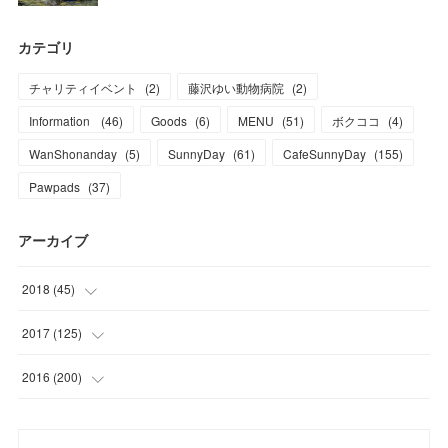
カテゴリ
チャリティイベント
(
2
)
藤沢ゆい動物病院
(
2
)
Information
(
46
)
Goods
(
6
)
MENU
(
51
)
ボクココ
(
4
)
WanShonanday
(
5
)
SunnyDay
(
61
)
CafeSunnyDay
(
155
)
Pawpads
(
37
)
アーカイブ
2018
(
45
)
(
1
)
2017
(
125
)
(
1
)
(
6
)
2016
(
200
)
(
3
)
(
7
)
(
21
)