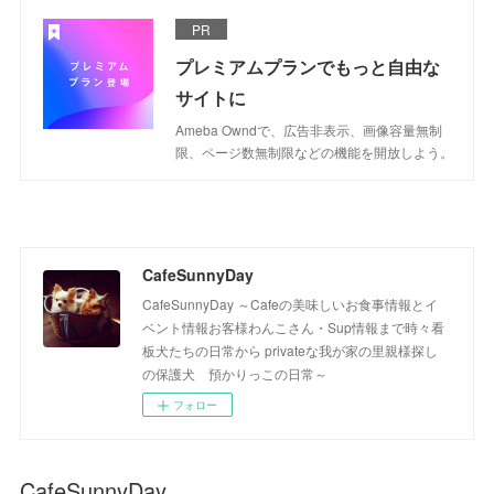
PR
プレミアムプランでもっと自由な
サイトに
Ameba Owndで、広告非表示、画像容量無制
限、ページ数無制限などの機能を開放しよう。
CafeSunnyDay
CafeSunnyDay ～Cafeの美味しいお食事情報とイ
ベント情報お客様わんこさん・Sup情報まで時々看
板犬たちの日常から privateな我が家の里親様探し
の保護犬 預かりっこの日常～
フォロー
CafeSunnyDay