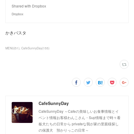
Shared with Dropbox
Dropbox
かきパスタ
MENU
(
51
)
CafeSunnyDay
(
155
)
CafeSunnyDay
CafeSunnyDay ～Cafeの美味しいお食事情報とイ
ベント情報お客様わんこさん・Sup情報まで時々看
板犬たちの日常から privateな我が家の里親様探し
の保護犬 預かりっこの日常～