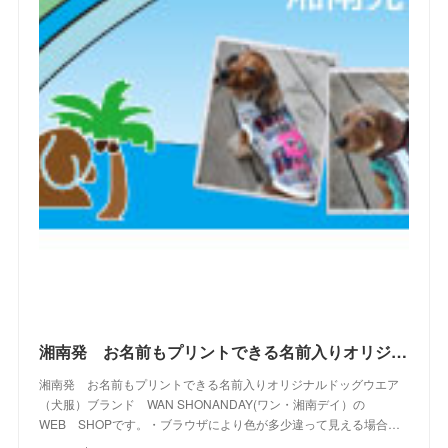
(
2
)
(
10
)
(
19
)
(
5
)
(
6
)
(
22
)
(
5
)
(
11
)
(
28
)
(
4
)
(
15
)
(
21
)
(
4
)
(
10
)
(
23
)
(
13
)
(
16
)
(
10
)
(
10
)
(
14
)
(
12
)
(
23
)
(
13
)
(
2
)
湘南発 お名前もプリントできる名前入りオリジナルドッグウエアブランド WAN SHONANDAY(ワン・湘南デイ）の WEB SHOPです
湘南発 お名前もプリントできる名前入りオリジナルドッグウエア
（犬服）ブランド WAN SHONANDAY(ワン・湘南デイ）の
WEB SHOPです。・ブラウザにより色が多少違って見える場合…