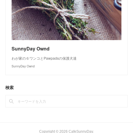
SunnyDay Ownd
わが家の６ワンコとPawpadsの保護犬達
SunnyDay Ownd
検索
Copyright ©
2026
CafeSunnyDay
.