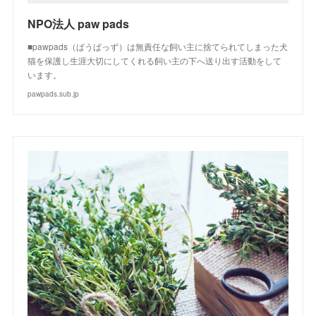
NPO法人 paw pads
■pawpads（ぱうぱっず）は無責任な飼い主に捨てられてしまった犬
猫を保護し生涯大切にしてくれる飼い主の下へ送り出す活動をして
います。
pawpads.sub.jp