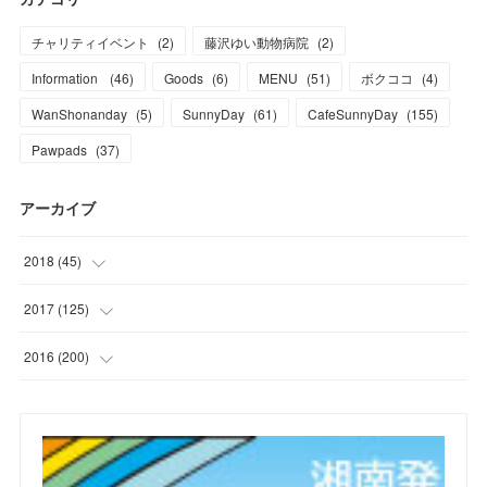
チャリティイベント
(
2
)
藤沢ゆい動物病院
(
2
)
Information
(
46
)
Goods
(
6
)
MENU
(
51
)
ボクココ
(
4
)
WanShonanday
(
5
)
SunnyDay
(
61
)
CafeSunnyDay
(
155
)
Pawpads
(
37
)
アーカイブ
2018
(
45
)
(
1
)
2017
(
125
)
(
1
)
(
6
)
2016
(
200
)
(
3
)
(
7
)
(
21
)
(
7
)
(
9
)
(
17
)