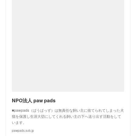
NPO法人 paw pads
■pawpads（ぱうぱっず）は無責任な飼い主に捨てられてしまった犬
猫を保護し生涯大切にしてくれる飼い主の下へ送り出す活動をして
います。
pawpads.sub.jp