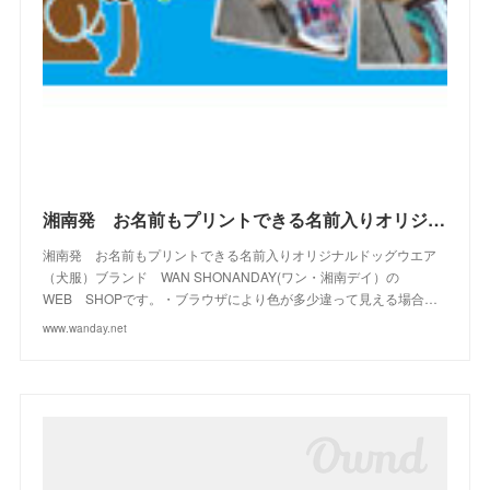
(
4
)
(
10
)
(
23
)
(
13
)
(
16
)
(
10
)
(
10
)
(
14
)
(
12
)
(
23
)
(
13
)
(
2
)
湘南発 お名前もプリントできる名前入りオリジナルドッグウエアブランド WAN SHONANDAY(ワン・湘南デイ）の WEB SHOPです
湘南発 お名前もプリントできる名前入りオリジナルドッグウエア
（犬服）ブランド WAN SHONANDAY(ワン・湘南デイ）の
WEB SHOPです。・ブラウザにより色が多少違って見える場合…
www.wanday.net