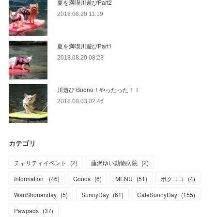
夏を満喫川遊びPart2
2018.08.20 11:19
夏を満喫川遊びPart1
2018.08.20 08:23
川遊び Buono！やったった！！
2018.08.03 02:46
カテゴリ
チャリティイベント
(
2
)
藤沢ゆい動物病院
(
2
)
Information
(
46
)
Goods
(
6
)
MENU
(
51
)
ボクココ
(
4
)
WanShonanday
(
5
)
SunnyDay
(
61
)
CafeSunnyDay
(
155
)
Pawpads
(
37
)