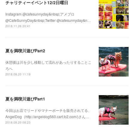
チャリティーイベント12/2日曜日
Instagram @cafesunnyday&nbsp;アメブロ
@CafeSunnyDay&nbsp;Twitter @cafesunnyday&n…
2018.11.26 20:41
夏を満喫川遊びPart2
休憩後は川を少し移動して流れがあったりすることこ
ろへ
2018.08.20 11:19
夏を満喫川遊びPart1
今回はお店でリードやマナーポーチを販売されてる、
AngelDog（http://angeldog560.cart.fc2.com/)さん…
2018.08.20 08:23