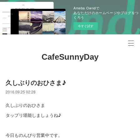
Ameba Owndで
あなただけのホームページやブログをつ
くろう
今すぐ試す
CafeSunnyDay
久しぶりのおひさま♪
2016.09.25 02:28
久しぶりのおひさま
タップリ堪能しましょうね♪
今日ものんびり営業中です。