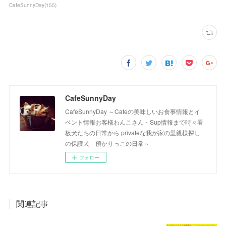
CafeSunnyDay
(
155
)
CafeSunnyDay
CafeSunnyDay ～Cafeの美味しいお食事情報とイ
ベント情報お客様わんこさん・Sup情報まで時々看
板犬たちの日常から privateな我が家の里親様探し
の保護犬 預かりっこの日常～
フォロー
関連記事