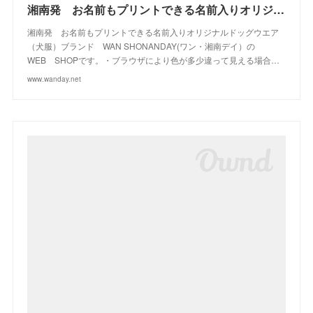
(
13
)
(
2
)
湘南発 お名前もプリントできる名前入りオリジナルドッグウエアブランド WAN SHONANDAY(ワン・湘南デイ）の WEB SHOPです
湘南発 お名前もプリントできる名前入りオリジナルドッグウエア
（犬服）ブランド WAN SHONANDAY(ワン・湘南デイ）の
WEB SHOPです。・ブラウザにより色が多少違って見える場合…
www.wanday.net