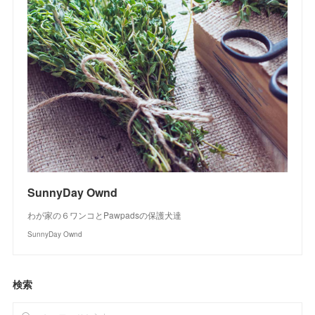
SunnyDay Ownd
わが家の６ワンコとPawpadsの保護犬達
SunnyDay Ownd
検索