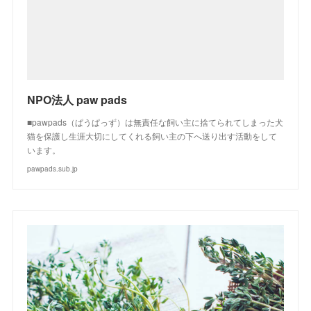
NPO法人 paw pads
■pawpads（ぱうぱっず）は無責任な飼い主に捨てられてしまった犬
猫を保護し生涯大切にしてくれる飼い主の下へ送り出す活動をして
います。
pawpads.sub.jp