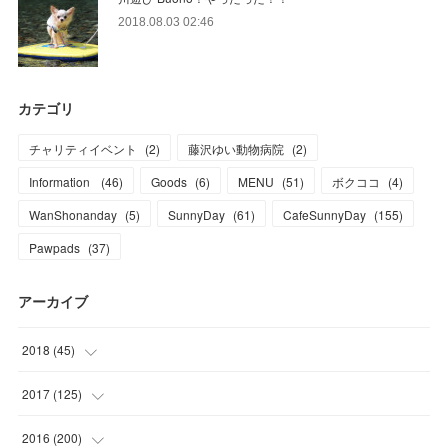
2018.08.03 02:46
カテゴリ
チャリティイベント
(
2
)
藤沢ゆい動物病院
(
2
)
Information
(
46
)
Goods
(
6
)
MENU
(
51
)
ボクココ
(
4
)
WanShonanday
(
5
)
SunnyDay
(
61
)
CafeSunnyDay
(
155
)
Pawpads
(
37
)
アーカイブ
2018
(
45
)
(
1
)
2017
(
125
)
(
1
)
(
6
)
2016
(
200
)