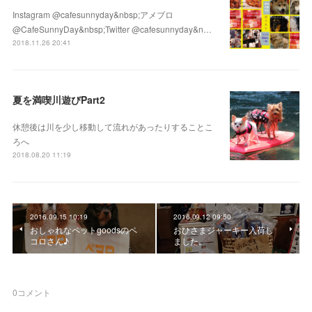
Instagram @cafesunnyday&nbsp;アメブロ
@CafeSunnyDay&nbsp;Twitter @cafesunnyday&n…
2018.11.26 20:41
夏を満喫川遊びPart2
休憩後は川を少し移動して流れがあったりすることこ
ろへ
2018.08.20 11:19
2016.09.15 10:19
2016.09.12 09:50
おしゃれなペットgoodsのペ
おひさまジャーキー入荷し
コロさん♪
ました。
0
コメント