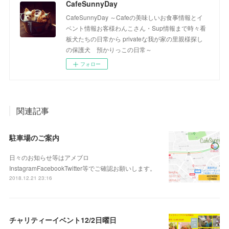
CafeSunnyDay
CafeSunnyDay ～Cafeの美味しいお食事情報とイ
ベント情報お客様わんこさん・Sup情報まで時々看
板犬たちの日常から privateな我が家の里親様探し
の保護犬 預かりっこの日常～
フォロー
関連記事
駐車場のご案内
日々のお知らせ等はアメブロ
InstagramFacebookTwitter等でご確認お願いします。
2018.12.21 23:16
チャリティーイベント12/2日曜日