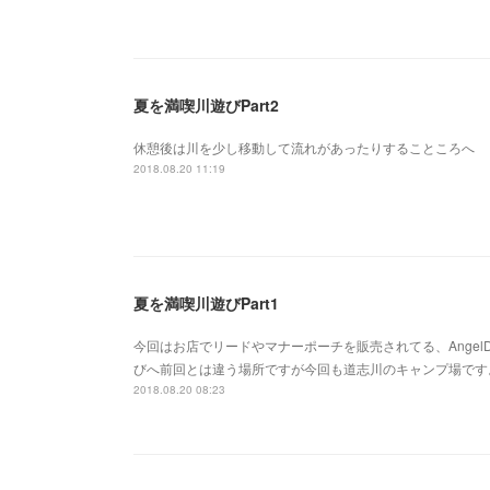
夏を満喫川遊びPart2
休憩後は川を少し移動して流れがあったりすることころへ
2018.08.20 11:19
夏を満喫川遊びPart1
今回はお店でリードやマナーポーチを販売されてる、AngelDog（http:/
びへ前回とは違う場所ですが今回も道志川のキャンプ場です
2018.08.20 08:23