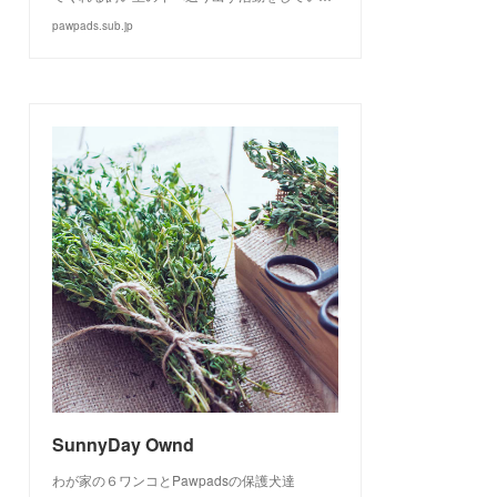
pawpads.sub.jp
SunnyDay Ownd
わが家の６ワンコとPawpadsの保護犬達