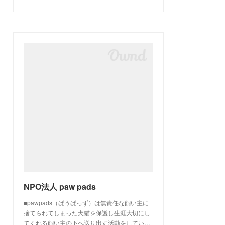
NPO法人 paw pads
■pawpads（ぱうぱっず）は無責任な飼い主に
捨てられてしまった犬猫を保護し生涯大切にし
てくれる飼い主の下へ送り出す活動をしてい…