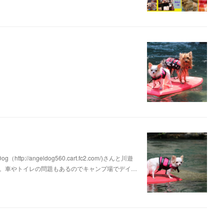
/angeldog560.cart.fc2.com/)さんと川遊
。車やトイレの問題もあるのでキャンプ場でデイ…