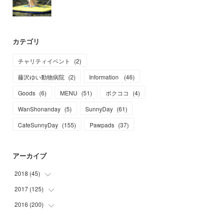
カテゴリ
チャリティイベント
(
2
)
藤沢ゆい動物病院
(
2
)
Information
(
46
)
Goods
(
6
)
MENU
(
51
)
ボクココ
(
4
)
WanShonanday
(
5
)
SunnyDay
(
61
)
CafeSunnyDay
(
155
)
Pawpads
(
37
)
アーカイブ
2018
(
45
)
2017
(
125
(
1
)
)
(
1
)
2016
(
200
(
6
)
)