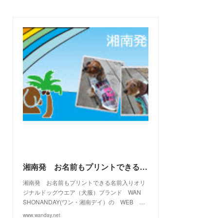
(
3
)
(
7
)
(
21
)
(
7
)
(
9
)
(
17
)
(
2
)
(
10
)
(
19
)
(
5
)
(
6
)
(
22
)
(
5
)
(
11
)
(
28
)
(
4
)
(
15
)
(
21
)
(
4
)
(
10
)
(
23
)
(
13
)
(
16
)
(
10
)
(
10
)
(
14
)
(
12
)
(
23
)
(
13
)
(
2
)
湘南発 お名前もプリントできる名前入りオリジナルドッグウエアブランド WAN SHONANDAY(ワン・湘南デイ）の WEB SHOPです
湘南発 お名前もプリントできる名前入りオリ
ジナルドッグウエア（犬服）ブランド WAN
SHONANDAY(ワン・湘南デイ）の WEB …
www.wanday.net