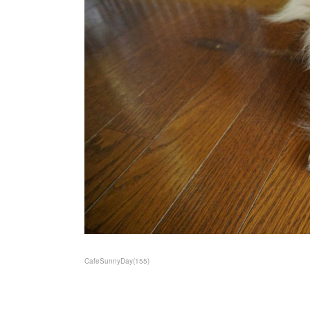
CafeSunnyDay
(
155
)