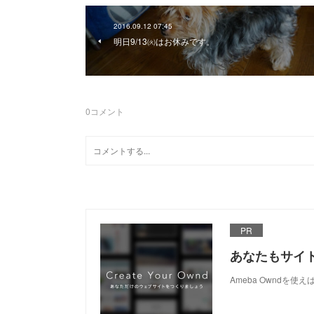
2016.09.12 07:45
明日9/13㈫はお休みです。
0
コメント
PR
あなたもサイ
Ameba Owndを