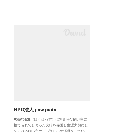
NPO法人 paw pads
■pawpads（ぱうぱっず）は無責任な飼い主に
捨てられてしまった犬猫を保護し生涯大切にし
てくれる飼い主の下へ送り出す活動をしてい…