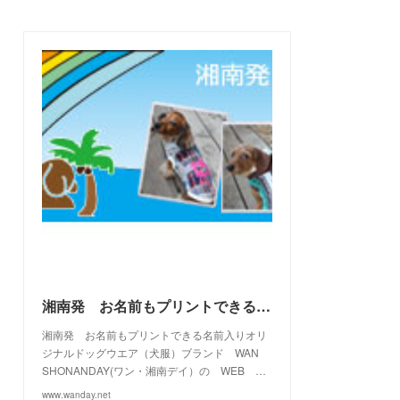
(
3
)
(
7
)
(
21
)
(
7
)
(
9
)
(
17
)
(
2
)
(
10
)
(
19
)
(
5
)
(
6
)
(
22
)
(
5
)
(
11
)
(
28
)
(
4
)
(
15
)
(
21
)
(
4
)
(
10
)
(
23
)
(
13
)
(
16
)
(
10
)
(
10
)
(
14
)
(
12
)
(
23
)
(
13
)
(
2
)
湘南発 お名前もプリントできる名前入りオリジナルドッグウエアブランド WAN SHONANDAY(ワン・湘南デイ）の WEB SHOPです
湘南発 お名前もプリントできる名前入りオリ
ジナルドッグウエア（犬服）ブランド WAN
SHONANDAY(ワン・湘南デイ）の WEB …
www.wanday.net