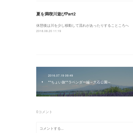
夏を満喫川遊びPart2
休憩後は川を少し移動して流れがあったりすることころへ
2018.08.20 11:19
2016.07.19 09:49
**ちょい旅**ラベンダー編～大石公園～
0
コメント