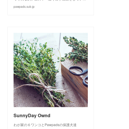
pawpads.sub.jp
SunnyDay Ownd
わが家の６ワンコとPawpadsの保護犬達