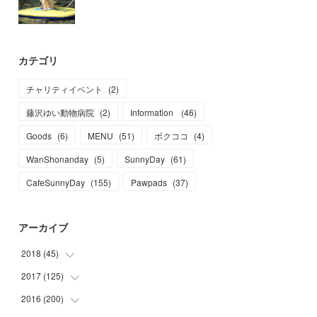
カテゴリ
チャリティイベント
(
2
)
藤沢ゆい動物病院
(
2
)
Information
(
46
)
Goods
(
6
)
MENU
(
51
)
ボクココ
(
4
)
WanShonanday
(
5
)
SunnyDay
(
61
)
CafeSunnyDay
(
155
)
Pawpads
(
37
)
アーカイブ
2018
(
45
)
2017
(
125
(
1
)
)
(
1
)
2016
(
200
(
6
)
)