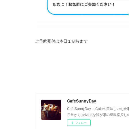
ご予約受付は本日１８時まで
CafeSunnyDay
CafeSunnyDay ～Cafeの美味
日常から privateな我が家の里親様
フォロー